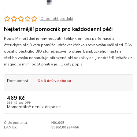
Ohodnotit produkt
Nejšetrnější pomocník pro každodenní péči
Popis:Mimořádně jemný neutrální lehký krém bez parfemace a
éterických olejů vám pomůže udržovat křehkou rovnováhu vaší pleti. Díky
obsahu pěsticího BIO slunečnicového oleje, bambuckého másla a
včelího vosku nenarušuje přirozené pH pokožky ani ji nedráždí. Výtažek z
magnolie mírní pocit pnutí a její ...
celý popis
Dostupnost
Do 3 dnů v eshopu
469 Kč
388 Kč
bez DPH
Momentálně není k dispozici
Číslo produktu:
N0100E
EAN kód:
8595100294456