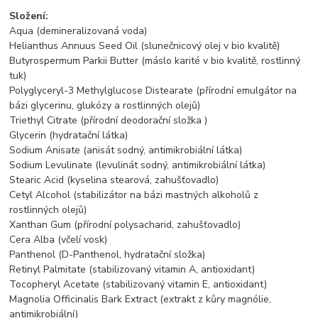
Složení:
Aqua (demineralizovaná voda)
Helianthus Annuus Seed Oil (slunečnicový olej v bio kvalitě)
Butyrospermum Parkii Butter (máslo karité v bio kvalitě, rostlinný
tuk)
Polyglyceryl-3 Methylglucose Distearate (přírodní emulgátor na
bázi glycerinu, glukózy a rostlinných olejů)
Triethyl Citrate (přírodní deodorační složka )
Glycerin (hydratační látka)
Sodium Anisate (anisát sodný, antimikrobiální látka)
Sodium Levulinate (levulinát sodný, antimikrobiální látka)
Stearic Acid (kyselina stearová, zahušťovadlo)
Cetyl Alcohol (stabilizátor na bázi mastných alkoholů z
rostlinných olejů)
Xanthan Gum (přírodní polysacharid, zahušťovadlo)
Cera Alba (včelí vosk)
Panthenol (D-Panthenol, hydratační složka)
Retinyl Palmitate (stabilizovaný vitamin A, antioxidant)
Tocopheryl Acetate (stabilizovaný vitamin E, antioxidant)
Magnolia Officinalis Bark Extract (extrakt z kůry magnólie,
antimikrobiální)