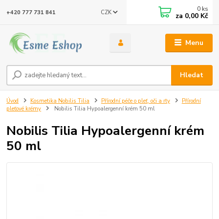
0
ks
CZK
+420 777 731 841
za
0,00 Kč
Menu
Hledat
Úvod
Kosmetika Nobilis Tilia
Přírodní péče o pleť, oči a rty
Přírodní
pleťové krémy
Nobilis Tilia Hypoalergenní krém 50 ml
Nobilis Tilia Hypoalergenní krém
50 ml