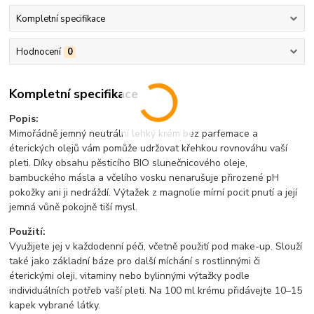
Kompletní specifikace
Hodnocení
0
Kompletní specifikace
Popis:
Mimořádně jemný neutrální lehký krém bez parfemace a
éterických olejů vám pomůže udržovat křehkou rovnováhu vaší
pleti. Díky obsahu pěsticího BIO slunečnicového oleje,
bambuckého másla a včelího vosku nenarušuje přirozené pH
pokožky ani ji nedráždí. Výtažek z magnolie mírní pocit pnutí a její
jemná vůně pokojně tiší mysl.
Použití:
Využijete jej v každodenní péči, včetně použití pod make-up. Slouží
také jako základní báze pro další míchání s rostlinnými či
éterickými oleji, vitaminy nebo bylinnými výtažky podle
individuálních potřeb vaší pleti. Na 100 ml krému přidávejte 10–15
kapek vybrané látky.