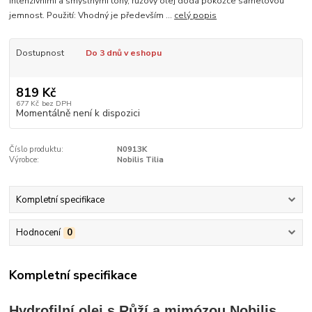
intenzivními a smyslnými tóny, růžový olej dodá pokožce sametovou
jemnost. Použití: Vhodný je především ...
celý popis
Dostupnost
Do 3 dnů v eshopu
819 Kč
677 Kč
bez DPH
Momentálně není k dispozici
Číslo produktu:
N0913K
Výrobce:
Nobilis Tilia
Kompletní specifikace
Hodnocení
0
Kompletní specifikace
Hydrofilní olej s Růží a mimózou Nobilis