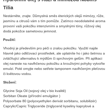
Tilia
Nestárněte, zrajte. Důmyslná směs éterických olejů mimózy, růže,
jasmínu a citrusů vám s tím pomůže. Zatímco neodolatelné aroma
provoní vaši pokožku intenzivními a smyslnými tóny, růžový olej
dodá pokožce sametovou jemnost.
Použití:
Vhodný je především pro péči o zralou pokožku. Využití najde
hlavně jako odličovací prostředek, ale uplatníte ho i jako šetrnou a
zvláčňující alternativu k mýdlům či sprchovým gelům. Při aplikaci
olej naneste na navlhčenou pokožku a krouživými pohyby vytvořte
emulzi. Poté omyjte nebo setřete tamponem navlhčeným pleťovou
či květovou vodou.
Složení:
Glycine Soja Oil (sojový olej v bio kvalitě)
Sorbitan Oleate (přírodní emulgátor )
Polysorbate 80 (polyoxyethylen derivát sorbitanu, solubilizér)
Caprylic/Capric Triglyceride (triglycerid kyseliny kaprylové a