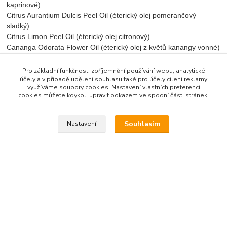
kaprinové)
Citrus Aurantium Dulcis Peel Oil (éterický olej pomerančový
sladký)
Citrus Limon Peel Oil (éterický olej citronový)
Cananga Odorata Flower Oil (éterický olej z květů kanangy vonné)
Citrus Aurantifolia Peel Extract (éterický olej z kůry limetky)
Canarium Luzonicum Gum Oil (éterický olej elemiový)
Pro základní funkčnost, zpříjemnění používání webu, analytické
účely a v případě udělení souhlasu také pro účely cílení reklamy
Pelargonium Graveolens Oil (éterický olej z pelargonie vonné)
využíváme soubory cookies. Nastavení vlastních preferencí
Acacia Decurrens Flower Extract (éterický olej mimózový)
cookies můžete kdykoli upravit odkazem ve spodní části stránek.
Jasminum Officinale Extract (éterický olej z jasmínu pravého,
absolue)
Rosa Damascena Extract (éterický olej růžový z růže damašské,
Souhlasím
Nastavení
absolue)
Lecithin (fosfolipidy)
Limonene*
Citronellol*
Linalool*
Geraniol*
Benzyl Benzoate*
Citral*.*- z přírodních éterických olejů