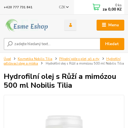
0
ks
CZK
+420 777 731 841
za
0,00 Kč
Menu
Hledat
Úvod
Kosmetika Nobilis Tilia
Přírodní péče o pleť, oči a rty
Hydrofilní
odličovací oleje a mléka
Hydrofilní olej s Růží a mimózou 500 ml Nobilis Tilia
Hydrofilní olej s Růží a mimózou
500 ml Nobilis Tilia