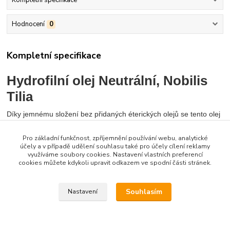
Kompletní specifikace
Hodnocení
0
Kompletní specifikace
Hydrofilní olej Neutrální, Nobilis
Tilia
Díky jemnému složení bez přidaných éterických olejů se tento olej
výborně hodí pro každodenní čištění a ošetření pokožky. Lehký
bio sójový olej, který tvoří jeho základ, pomáhá pokožce udržovat
Pro základní funkčnost, zpříjemnění používání webu, analytické
účely a v případě udělení souhlasu také pro účely cílení reklamy
její přirozenou vlhkost, zvláčňuje ji a dodává jí hebkost.
využíváme soubory cookies. Nastavení vlastních preferencí
cookies můžete kdykoli upravit odkazem ve spodní části stránek.
Použití:
Olej je velmi vhodný pro přecitlivělou nebo podrážděnou pokožku,
Souhlasím
Nastavení
díky jeho složení a přírodnímu původu všech složek jej dobře
snáší i lidé s kožními alergiemi. Lze jej využít také jako základ pro
přimíchání éterických olejů. Vedle odličování ho můžete použít i
jako šetrnou a zvláčňující alternativu k mýdlům či sprchovým