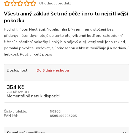
Ohodnotit produkt
Všestranný základ šetrné péče i pro tu nejcitlivější
pokožku
Hydrofilní olej Neutrální, Nobilis Tilia Díky jemnému složení bez
přidaných éterických olejů se tento olej výborně hodí pro každodenní
čištění a ošetření pokožky. Lehký bio sójový olej, který tvoří jeho základ,
pomáhá pokožce udržovat její přirozenou vlhkost, zvláčňuje ji a dodává jí
hebkost. Použit...
celý popis
Dostupnost
Do 3 dnů v eshopu
354 Kč
293 Kč
bez DPH
Momentálně není k dispozici
Číslo produktu:
N0900I
EAN kód:
8595100203205