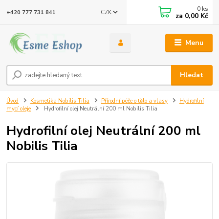
0
ks
CZK
+420 777 731 841
za
0,00 Kč
Menu
Hledat
Úvod
Kosmetika Nobilis Tilia
Přírodní péče o tělo a vlasy
Hydrofilní
mycí oleje
Hydrofilní olej Neutrální 200 ml Nobilis Tilia
Hydrofilní olej Neutrální 200 ml
Nobilis Tilia