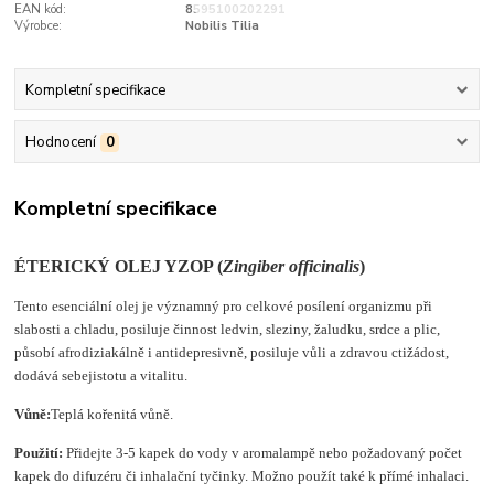
EAN kód:
8595100202291
Výrobce:
Nobilis Tilia
Kompletní specifikace
Hodnocení
0
Kompletní specifikace
ÉTERICKÝ OLEJ YZOP (
Zingiber officinalis
)
Tento esenciální olej je významný pro celkové posílení organizmu při
slabosti a chladu, posiluje činnost ledvin, sleziny, žaludku, srdce a plic,
působí afrodiziakálně i antidepresivně, posiluje vůli a zdravou ctižádost,
dodává sebejistotu a vitalitu.
Vůně:
Teplá kořenitá vůně.
Použití:
Přidejte 3-5 kapek do vody v aromalampě nebo požadovaný počet
kapek do difuzéru či inhalační tyčinky. Možno použít také k přímé inhalaci.