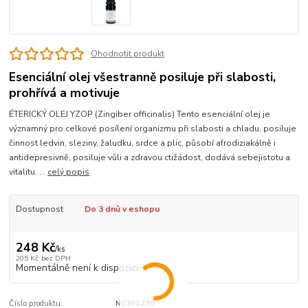
Ohodnotit produkt
Esenciální olej všestranně posiluje při slabosti,
prohřívá a motivuje
ÉTERICKÝ OLEJ YZOP (Zingiber officinalis) Tento esenciální olej je
významný pro celkové posílení organizmu při slabosti a chladu, posiluje
činnost ledvin, sleziny, žaludku, srdce a plic, působí afrodiziakálně i
antidepresivně, posiluje vůli a zdravou ctižádost, dodává sebejistotu a
vitalitu. ...
celý popis
Dostupnost
Do 3 dnů v eshopu
248 Kč
/
ks
205 Kč
bez DPH
Momentálně není k dispozici
Číslo produktu:
N0300230