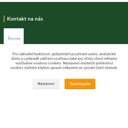
Kontakt na nás
Pro základní funkčnost, zpříjemnění používání webu, analytické
Esme eshop
účely a v případě udělení souhlasu také pro účely cílení reklamy
využíváme soubory cookies. Nastavení vlastních preferencí
Jan Vohlídal
cookies můžete kdykoli upravit odkazem ve spodní části stránek.
+420 777 731 841
8,00 - 20,00
Souhlasím
Nastavení
objednavky@esme-eshop.cz
Vytvořeno na
Eshop-rychle.cz