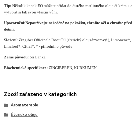
Tip:
Několik kapek EO můžete přidat do čistého rostlinného oleje či krému, a
vytvořit si tak svou vlastní vůni.
Upozornění:
Nepoužívejte neředěné na pokožku, chraňte oči a chraňte před
dětmi.
Složení
:
Zingiber Officinale Root Oil (éterický olej zázvorový ), Limonene*,
Linalool*, Citral*. * - přírodního původu
Země původu:
Srí Lanka
Biochemická specifikace:
ZINGIBEREN, KURKUMEN
Zboží zařazeno v kategoriích
Aromaterapie
Éterické oleje