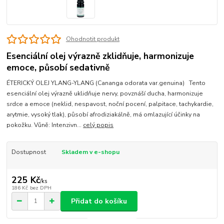
Ohodnotit produkt
Esenciální olej výrazně zklidňuje, harmonizuje
emoce, působí sedativně
ÉTERICKÝ OLEJ YLANG-YLANG (Cananga odorata var.genuina) Tento
esenciální olej výrazně uklidňuje nervy, povznáší ducha, harmonizuje
srdce a emoce (neklid, nespavost, noční pocení, palpitace, tachykardie,
arytmie, vysoký tlak), působí afrodiziakálně, má omlazující účinky na
pokožku. Vůně: Intenzivn...
celý popis
Dostupnost
Skladem v e-shopu
225 Kč
/
ks
186 Kč
bez DPH
Přidat do košíku