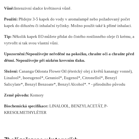
Vůně:
Intenzivní sladce květinová vůně.
Použití:
Přidejte 3-5 kapek do vody v aromalampě nebo požadovaný počet
kapek do difuzéru či inhalační tyčinky. Možno použít také k přímé inhalaci.
Tip:
Několik kapek EO můžete přidat do čistého rostlinného oleje či krému, a
vytvořit si tak svou vlastní vůni.
Upozornění:
Nepoužívejte neředěné na pokožku, chraňte oči a chraňte před
dětmi.
Nepoužívejte při nízkém krevním tlaku.
Složení
:
Cananga Odorata Flower Oil (éterický olej z květů kanangy vonné),
Linalool*, Isoeugenol*, Geraniol*, Eugenol*, Citronellol*, Benzyl
Salicylate*, Benzyl Benzoate*, Benzyl Alcohol*. * - přírodního původu
Země původu:
Komory
Biochemická specifikace:
LINALOOL, BENZYLACETÁT, P-
KRESOLMETHYLÉTER