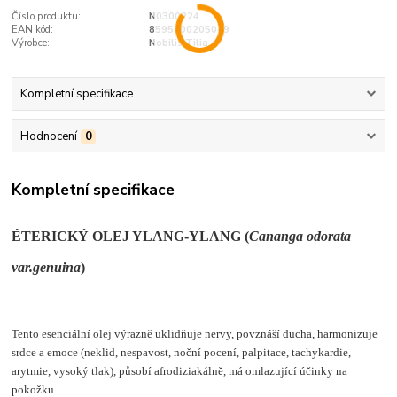
Číslo produktu:
N0300224
EAN kód:
8595100205049
Výrobce:
Nobilis Tilia
Kompletní specifikace
Hodnocení
0
Kompletní specifikace
ÉTERICKÝ OLEJ YLANG-YLANG (
Cananga odorata
var.genuina
)
Tento esenciální olej výrazně uklidňuje nervy, povznáší ducha, harmonizuje
srdce a emoce (neklid, nespavost, noční pocení, palpitace, tachykardie,
arytmie, vysoký tlak), působí afrodiziakálně, má omlazující účinky na
pokožku.