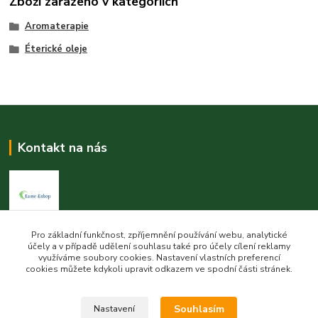
Zboží zařazeno v kategoriích
Aromaterapie
Éterické oleje
Kontakt na nás
Pro základní funkčnost, zpříjemnění používání webu, analytické
Esme eshop
účely a v případě udělení souhlasu také pro účely cílení reklamy
využíváme soubory cookies. Nastavení vlastních preferencí
Jan Vohlídal
cookies můžete kdykoli upravit odkazem ve spodní části stránek.
+420 777 731 841
8,00 - 20,00
Souhlasím
Nastavení