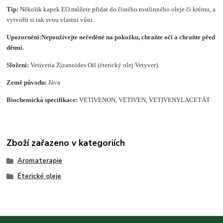
Tip:
Několik kapek EO můžete přidat do čistého rostlinného oleje či krému, a
vytvořit si tak svou vlastní vůni.
Upozornění:
Nepoužívejte neředěné na pokožku, chraňte oči a chraňte před
dětmi.
Složení
:
Vetiveria Zizanoides Oil (éterický olej Vetyver).
Země původu:
Jáva
Biochemická specifikace:
VETIVENON, VETIVEN, VETIVENYLACETÁT
Zboží zařazeno v kategoriích
Aromaterapie
Éterické oleje