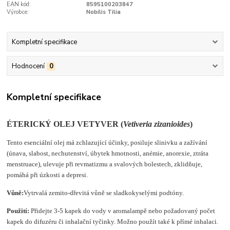
EAN kód:
8595100203847
Výrobce:
Nobilis Tilia
Kompletní specifikace
Hodnocení
0
Kompletní specifikace
ÉTERICKÝ OLEJ VETYVER (
Vetiveria zizanioides
)
Tento esenciální olej má zchlazující účinky, posiluje slinivku a zažívání
(únava, slabost, nechutenství, úbytek hmotnosti, anémie, anorexie, ztráta
menstruace), ulevuje při revmatizmu a svalových bolestech, zklidňuje,
pomáhá při úzkosti a depresi.
Vůně:
Vytrvalá zemito-dřevitá vůně se sladkokyselými podtóny.
Použití:
Přidejte 3-5 kapek do vody v aromalampě nebo požadovaný počet
kapek do difuzéru či inhalační tyčinky. Možno použít také k přímé inhalaci.