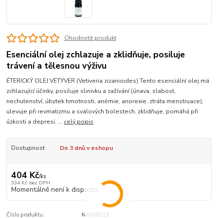
Ohodnotit produkt
Esenciální olej zchlazuje a zklidňuje, posiluje
trávení a tělesnou výživu
ÉTERICKÝ OLEJ VETYVER (Vetiveria zizanioides) Tento esenciální olej má
zchlazující účinky, posiluje slinivku a zažívání (únava, slabost,
nechutenství, úbytek hmotnosti, anémie, anorexie, ztráta menstruace),
ulevuje při revmatizmu a svalových bolestech, zklidňuje, pomáhá při
úzkosti a depresi. ...
celý popis
Dostupnost
Do 3 dnů v eshopu
404 Kč
/
ks
334 Kč
bez DPH
Momentálně není k dispozici
Číslo produktu:
N0300223