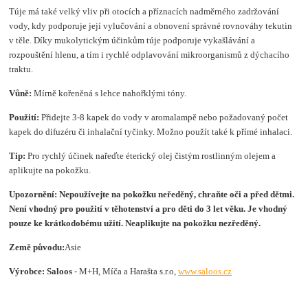
Túje má také velký vliv při otocích a příznacích nadměrného zadržování
vody, kdy podporuje její vylučování a obnovení správné rovnováhy tekutin
v těle. Díky mukolytickým účinkům túje podporuje vykašlávání a
rozpouštění hlenu, a tím i rychlé odplavování mikroorganismů z dýchacího
traktu.
Vůně:
Mírně kořeněná s lehce nahořklými tóny.
Použití:
Přidejte 3-8 kapek do vody v aromalampě nebo požadovaný počet
kapek do difuzéru či inhalační tyčinky. Možno použít také k přímé inhalaci.
Tip:
Pro rychlý účinek nařeďte éterický olej čistým rostlinným olejem a
aplikujte na pokožku.
Upozornění:
Nepoužívejte na pokožku neředěný, chraňte oči a před dětmi.
Není vhodný pro použití v těhotenství a pro děti do 3 let věku. Je vhodný
pouze ke krátkodobému užití. Neaplikujte na pokožku nezředěný.
Země původu:
Asie
Výrobce: Saloos
- M+H, Míča a Harašta s.r.o,
www.saloos.cz