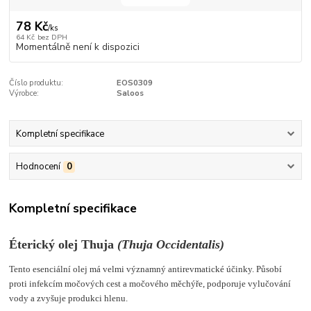
78 Kč
/
ks
64 Kč
bez DPH
Momentálně není k dispozici
Číslo produktu:
EOS0309
Výrobce:
Saloos
Kompletní specifikace
Hodnocení
0
Kompletní specifikace
Éterický olej Thuja
(
Thuja Occidentalis
)
Tento esenciální olej má velmi
významný antirevmatické účinky. Působí
proti infekcím močových cest a močového měchýře, podporuje vylučování
vody a zvyšuje produkci hlenu.