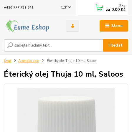
0
ks
CZK
+420 777 731 841
za
0,00 Kč
Menu
Hledat
Úvod
Aromaterapie
Éterický olej Thuja 10 ml, Saloos
Éterický olej Thuja 10 ml, Saloos