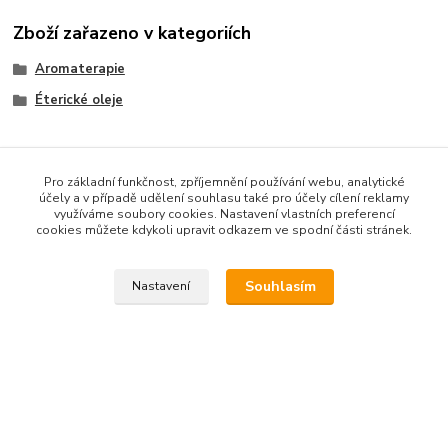
Zboží zařazeno v kategoriích
Aromaterapie
Éterické oleje
Pro základní funkčnost, zpříjemnění používání webu, analytické
účely a v případě udělení souhlasu také pro účely cílení reklamy
využíváme soubory cookies. Nastavení vlastních preferencí
cookies můžete kdykoli upravit odkazem ve spodní části stránek.
Kontakt na nás
Souhlasím
Nastavení
Esme eshop
Jan Vohlídal
+420 777 731 841