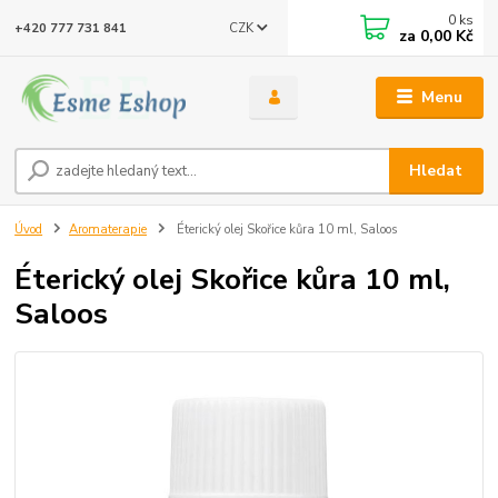
0
ks
CZK
+420 777 731 841
za
0,00 Kč
Menu
Hledat
Úvod
Aromaterapie
Éterický olej Skořice kůra 10 ml, Saloos
Éterický olej Skořice kůra 10 ml,
Saloos