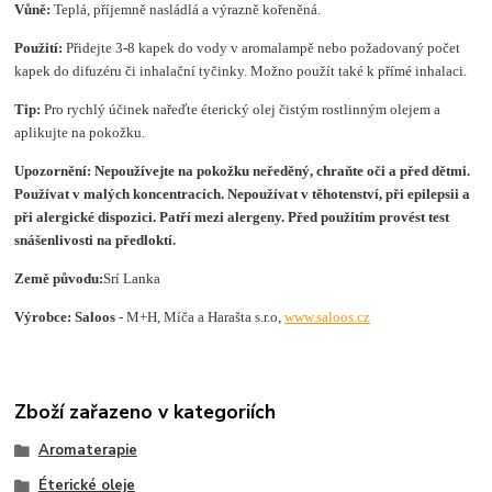
Vůně:
Teplá, příjemně nasládlá a výrazně kořeněná.
Použití:
Přidejte 3-8 kapek do vody v aromalampě nebo požadovaný počet
kapek do difuzéru či inhalační tyčinky. Možno použít také k přímé inhalaci.
Tip:
Pro rychlý účinek nařeďte éterický olej čistým rostlinným olejem a
aplikujte na pokožku.
Upozornění:
Nepoužívejte na pokožku neředěný, chraňte oči a před dětmi.
Používat v malých koncentracích. Nepoužívat v těhotenství, při epilepsii a
při alergické dispo­zici. Patří mezi alergeny. Před použitím provést test
snášen­livosti na předloktí.
Země původu:
Srí Lanka
Výrobce: Saloos
- M+H, Míča a Harašta s.r.o,
www.saloos.cz
Zboží zařazeno v kategoriích
Aromaterapie
Éterické oleje