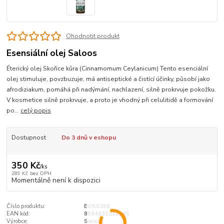
Ohodnotit produkt
Esensiální olej Saloos
Éterický olej Skořice kůra (Cinnamomum Ceylanicum) Tento esenciální
olej stimuluje, povzbuzuje, má antiseptické a čistící účinky, působí jako
afrodiziakum, pomáhá při nadýmání, nachlazení, silně prokrvuje pokožku.
V kosmetice silně prokrvuje, a proto je vhodný při celulitidě a formování
po...
celý popis
Dostupnost
Do 3 dnů v eshopu
350 Kč
/
ks
289 Kč
bez DPH
Momentálně není k dispozici
Číslo produktu:
EOS0288
EAN kód:
8594031322245
Výrobce:
Saloos