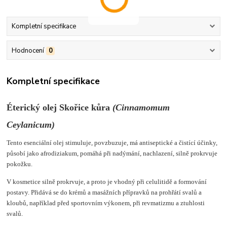
Kompletní specifikace
Hodnocení
0
Kompletní specifikace
Éterický olej Skořice kůra
(
Cinnamomum
Ceylanicum
)
Tento esenciální olej stimuluje, povzbuzuje, má antiseptické a čistící účinky,
působí jako afrodiziakum, pomáhá při nadýmání, nachlazení, silně prokrvuje
pokožku.
V kosmetice silně prokrvuje, a proto je vhodný při celulitidě a formování
postavy. Přidává se do krémů a ma­sážních přípravků na prohřátí svalů a
kloubů, například před sportovním výkonem, při revmatizmu a ztuhlosti
svalů.