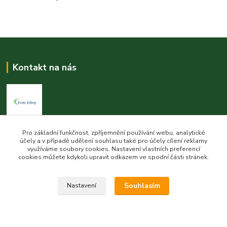
Kontakt na nás
Esme eshop
Pro základní funkčnost, zpříjemnění používání webu, analytické
účely a v případě udělení souhlasu také pro účely cílení reklamy
využíváme soubory cookies. Nastavení vlastních preferencí
Jan Vohlídal
cookies můžete kdykoli upravit odkazem ve spodní části stránek.
+420 777 731 841
8,00 - 20,00
Souhlasím
Nastavení
objednavky@esme-eshop.cz