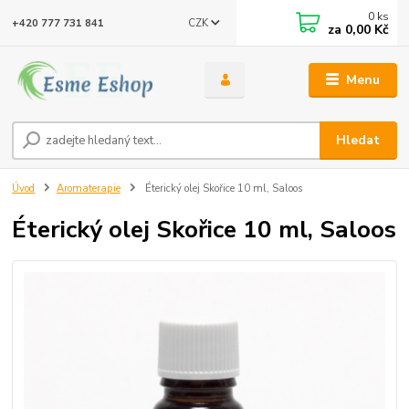
0
ks
CZK
+420 777 731 841
za
0,00 Kč
Menu
Hledat
Úvod
Aromaterapie
Éterický olej Skořice 10 ml, Saloos
Éterický olej Skořice 10 ml, Saloos