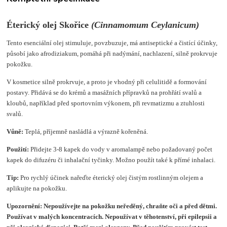
Éterický olej Skořice
(
Cinnamomum Ceylanicum
)
Tento esenciální olej stimuluje, povzbuzuje, má antiseptické a čistící účinky,
působí jako afrodiziakum, pomáhá při nadýmání, nachlazení, silně prokrvuje
pokožku.
V kosmetice silně prokrvuje, a proto je vhodný při celulitidě a formování
postavy. Přidává se do krémů a ma­sážních přípravků na prohřátí svalů a
kloubů, například před sportovním výkonem, při revmatizmu a ztuhlosti
svalů.
Vůně:
Teplá, příjemně nasládlá a výrazně kořeněná.
Použití:
Přidejte 3-8 kapek do vody v aromalampě nebo požadovaný počet
kapek do difuzéru či inhalační tyčinky. Možno použít také k přímé inhalaci.
Tip:
Pro rychlý účinek nařeďte éterický olej čistým rostlinným olejem a
aplikujte na pokožku.
Upozornění:
Nepoužívejte na pokožku neředěný, chraňte oči a před dětmi.
Používat v malých koncentracích. Nepoužívat v těhotenství, při epilepsii a