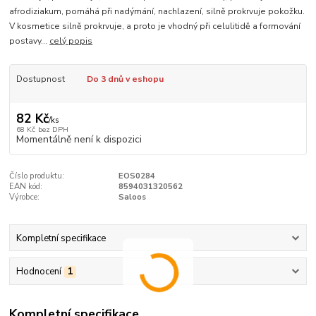
afrodiziakum, pomáhá při nadýmání, nachlazení, silně prokrvuje pokožku.
V kosmetice silně prokrvuje, a proto je vhodný při celulitidě a formování
postavy...
celý popis
Dostupnost
Do 3 dnů v eshopu
82 Kč
/
ks
68 Kč
bez DPH
Momentálně není k dispozici
Číslo produktu:
EOS0284
EAN kód:
8594031320562
Výrobce:
Saloos
Kompletní specifikace
Hodnocení
1
Kompletní specifikace