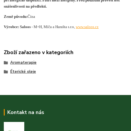
při alergické dispo­zici. Patří mezi alergeny. Před použitím provést test
snášen­livosti na předloktí.
Země původu:
Čína
Výrobce: Saloos
- M+H, Míča a Harašta s.r.o,
www.saloos.cz
Zboží zařazeno v kategoriích
Aromaterapie
Éterické oleje
Kontakt na nás