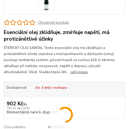
Ohodnotit produkt
Esenciální olej zklidňuje, zmírňuje napětí, má
protizánětlivé účinky
ÉTERICKÝ OLEJ SANTAL Tento esenciální olej má zklidňující a
protizánětlivé účinky zejména v močopohlavním a dýchacím ústrojí,
posiluje lymfatický systém, působí hojivě na suchou kůži či ekzémy,
uklidňuje při neklidu, nespavosti, napětí a depresi, působí
afrodiziakálně. Vůně: Sladká teplá dře...
celý popis
Dostupnost
Do 3 dnů v eshopu
902 Kč
/
ks
745 Kč
bez DPH
Momentálně není k dispozici
Číslo produktu:
N0300195