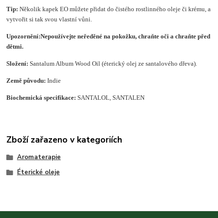
Tip:
Několik kapek EO můžete přidat do čistého rostlinného oleje či krému, a
vytvořit si tak svou vlastní vůni.
Upozornění:
Nepoužívejte neředěné na pokožku, chraňte oči a chraňte před
dětmi.
Složení
:
Santalum Album Wood Oil (éterický olej ze santalového dřeva).
Země původu:
Indie
Biochemická specifikace:
SANTALOL, SANTALEN
Zboží zařazeno v kategoriích
Aromaterapie
Éterické oleje