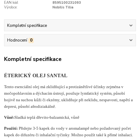
EAN kód:
8595100231093
Výrobce:
Nobilis Tilia
Kompletní specifikace
Hodnocení
0
Kompletní specifikace
ÉTERICKÝ OLEJ SANTAL
Tento esenciální olej má zklidňující a protizánětlivé účinky zejména v
močopohlavním a dýchacím ústrojí, posiluje lymfatický systém, působí
hojivě na suchou kůži či ekzémy, uklidňuje při neklidu, nespavosti, napětí a
depresi, působí afrodiziakálně.
Vůně:
Sladká teplá dřevito-balzamická, vůně
Použití:
Přidejte 3-5 kapek do vody v aromalampě nebo požadovaný počet
kapek do difuzéru či inhalační tyčinky. Možno použít také k přímé inhalaci.