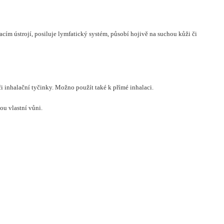
cím ústrojí, posiluje lymfatický systém, působí hojivě na suchou kůži či
 inhalační tyčinky. Možno použít také k přímé inhalaci.
ou vlastní vůni.