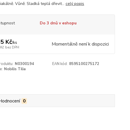
iakálně. Vůně: Sladká teplá dřevit...
celý popis
tupnost
Do 3 dnů v eshopu
5 Kč
/
ks
Momentálně není k dispozici
 Kč
bez DPH
roduktu:
N0300194
EAN kód:
8595100275172
e:
Nobilis Tilia
Hodnocení
0