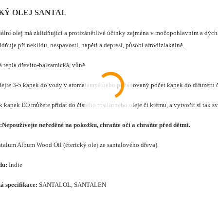
KÝ OLEJ SANTAL
iální olej má zklidňující a protizánětlivé účinky zejména v močopohlavním a dýcha
dňuje při neklidu, nespavosti, napětí a depresi, působí afrodiziakálně.
á teplá dřevito-balzamická, vůně
dejte 3-5 kapek do vody v aromalampě nebo požadovaný počet kapek do difuzéru či
 kapek EO můžete přidat do čistého rostlinného oleje či krému, a vytvořit si tak sv
:
Nepoužívejte neředěné na pokožku, chraňte oči a chraňte před dětmi.
talum Album Wood Oil (éterický olej ze santalového dřeva).
du:
Indie
á specifikace:
SANTALOL, SANTALEN