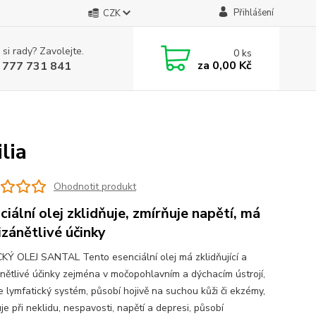
Přihlášení
CZK
 si rady? Zavolejte.
0
ks
za
0,00 Kč
 777 731 841
lia
Ohodnotit produkt
ciální olej zklidňuje, zmírňuje napětí, má
izánětlivé účinky
KÝ OLEJ SANTAL Tento esenciální olej má zklidňující a
ánětlivé účinky zejména v močopohlavním a dýchacím ústrojí,
e lymfatický systém, působí hojivě na suchou kůži či ekzémy,
je při neklidu, nespavosti, napětí a depresi, působí