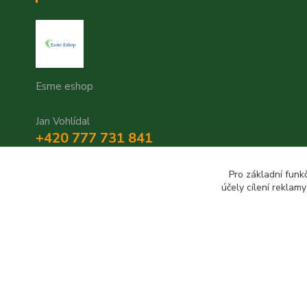
Esme eshop
Jan Vohlídal
+420 777 731 841
8,00 - 20,00
Pro základní funk
objednavky@esme-eshop.cz
účely cílení reklam