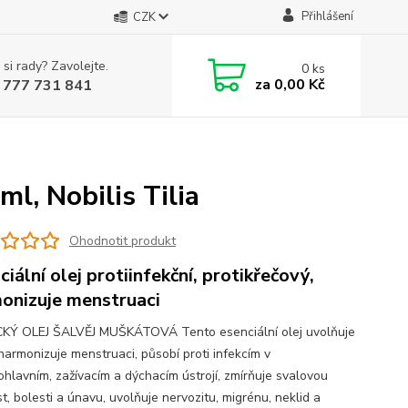
Přihlášení
CZK
 si rady? Zavolejte.
0
ks
za
0,00 Kč
 777 731 841
, Nobilis Tilia
Ohodnotit produkt
ciální olej protiinfekční, protikřečový,
onizuje menstruaci
KÝ OLEJ ŠALVĚJ MUŠKÁTOVÁ Tento esenciální olej uvolňuje
 harmonizuje menstruaci, působí proti infekcím v
hlavním, zažívacím a dýchacím ústrojí, zmírňuje svalovou
t, bolesti a únavu, uvolňuje nervozitu, migrénu, neklid a