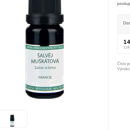
posiluj
Dos
14
116
Číslo p
Výrobc