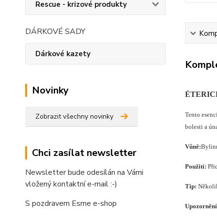
Rescue - krizové produkty
DÁRKOVÉ SADY
Kompl
Dárkové kazety
Komple
Novinky
ÉTERIC
Tento esenc
Zobrazit všechny novinky
bolesti a ún
Vůně:
Bylin
Chci zasílat newsletter
Použití:
Při
Newsletter bude odesílán na Vámi
vložený kontaktní e-mail :-)
Tip:
Několik
S pozdravem Esme e-shop
Upozornění