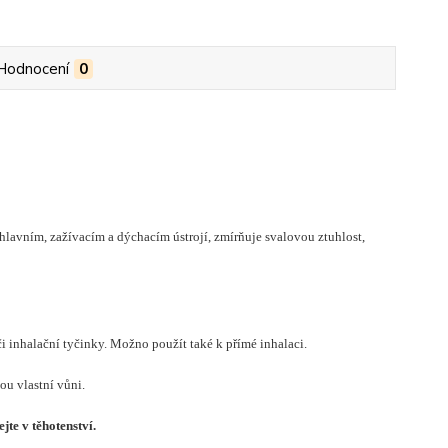
Hodnocení
0
hlavním, zažívacím a dýchacím ústrojí, zmírňuje svalovou ztuhlost,
 inhalační tyčinky. Možno použít také k přímé inhalaci.
ou vlastní vůni.
jte v těhotenství.