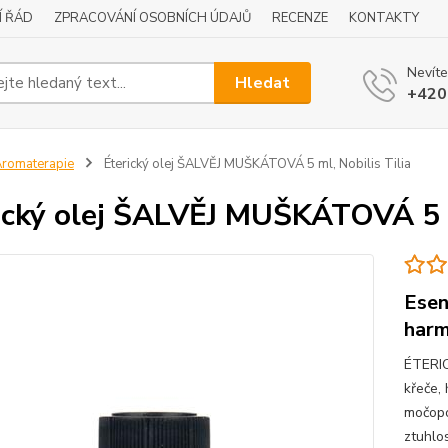
Í ŘÁD
ZPRACOVÁNÍ OSOBNÍCH ÚDAJŮ
RECENZE
KONTAKTY
Nevíte
Hledat
+420
romaterapie
Éterický olej ŠALVĚJ MUŠKÁTOVÁ 5 ml, Nobilis Tilia
ický olej ŠALVĚJ MUŠKÁTOVÁ 5 ml
Esen
harm
ÉTERIC
křeče,
močopo
ztuhlos