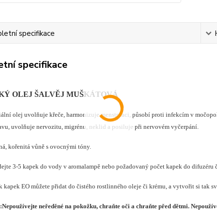
etní specifikace
tní specifikace
KÝ OLEJ ŠALVĚJ MUŠKÁTOVÁ
iální olej uvolňuje křeče, harmonizuje menstruaci, působí proti infekcím v močopo
avu, uvolňuje nervozitu, migrénu, neklid a posiluje při nervovém vyčerpání.
ná, kořenitá vůně s ovocnými tóny.
dejte 3-5 kapek do vody v aromalampě nebo požadovaný počet kapek do difuzéru či
 kapek EO můžete přidat do čistého rostlinného oleje či krému, a vytvořit si tak sv
:
Nepoužívejte neředěné na pokožku, chraňte oči a chraňte před dětmi.
Nepoužíve