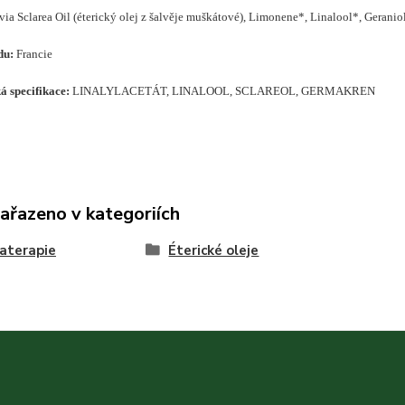
via Sclarea Oil (éterický olej z šalvěje muškátové), Limonene*, Linalool*, Geranio
du:
Francie
á specifikace:
LINALYLACETÁT, LINALOOL, SCLAREOL, GERMAKREN
zařazeno v kategoriích
aterapie
Éterické oleje