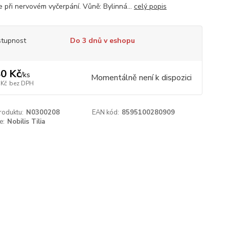
e při nervovém vyčerpání. Vůně: Bylinná...
celý popis
tupnost
Do 3 dnů v eshopu
0 Kč
/
ks
Momentálně není k dispozici
 Kč
bez DPH
roduktu:
N0300208
EAN kód:
8595100280909
e:
Nobilis Tilia