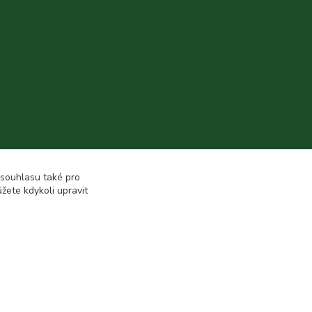
 souhlasu také pro
žete kdykoli upravit
Vytvořeno na
Eshop-rychle.cz