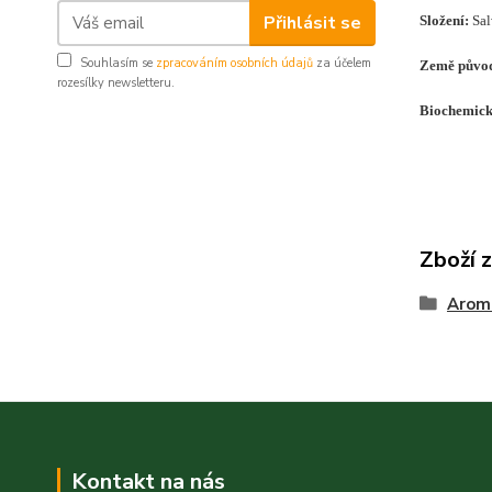
Přihlásit se
Složení
:
Sal
Souhlasím se
zpracováním osobních údajů
za účelem
Země půvo
rozesílky newsletteru.
Biochemick
Zboží 
Arom
Kontakt na nás