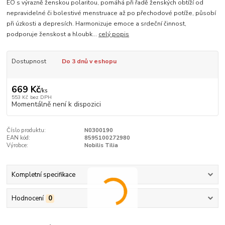
EO s výrazně ženskou polaritou, pomáhá při řadě ženských obtíží od
nepravidelné či bolestivé menstruace až po přechodové potíže, působí
při úzkosti a depresích. Harmonizuje emoce a srdeční činnost,
podporuje ženskost a hloubk...
celý popis
Dostupnost
Do 3 dnů v eshopu
669 Kč
/
ks
553 Kč
bez DPH
Momentálně není k dispozici
Číslo produktu:
N0300190
EAN kód:
8595100272980
Výrobce:
Nobilis Tilia
Kompletní specifikace
Hodnocení
0