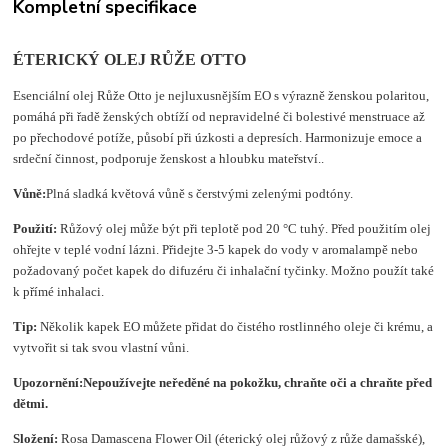
Kompletní specifikace
ÉTERICKÝ OLEJ RŮŽE OTTO
Esenciální olej Růže Otto je nejluxusnějším EO s výrazně ženskou polaritou,
pomáhá při řadě ženských obtíží od nepravidelné či bolestivé menstruace až
po přechodové potíže, působí při úzkosti a depresích. Harmonizuje emoce a
srdeční činnost, podporuje ženskost a hloubku mateřství..
Vůně:
Plná sladká květová vůně s čerstvými zelenými podtóny.
Použití:
Růžový olej může být při teplotě pod 20 °C tuhý. Před použitím olej
ohřejte v teplé vodní lázni. Přidejte 3-5 kapek do vody v aromalampě nebo
požadovaný počet kapek do difuzéru či inhalační tyčinky. Možno použít také
k přímé inhalaci.
Tip:
Několik kapek EO můžete přidat do čistého rostlinného oleje či krému, a
vytvořit si tak svou vlastní vůni.
Upozornění:
Nepoužívejte neředěné na pokožku, chraňte oči a chraňte před
dětmi.
Složení
:
Rosa Damascena Flower Oil (éterický olej růžový z růže damašské),