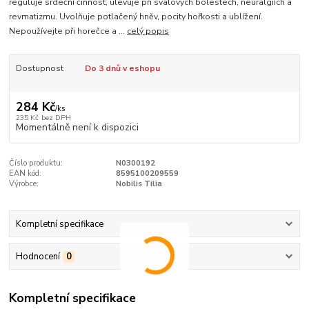
reguluje srdeční činnost, ulevuje při svalových bolestech, neuralgiích a
revmatizmu. Uvolňuje potlačený hněv, pocity hořkosti a ublížení.
Nepoužívejte při horečce a ...
celý popis
Dostupnost
Do 3 dnů v eshopu
284 Kč
/
ks
235 Kč
bez DPH
Momentálně není k dispozici
Číslo produktu:
N0300192
EAN kód:
8595100209559
Výrobce:
Nobilis Tilia
Kompletní specifikace
Hodnocení
0
Kompletní specifikace