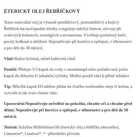
ÉTERICKÝ OLEJ ŘEBŘÍČKOVÝ
Tento esenciální olej je výrazně protikřečový, protizánětlivý a hojivý.
Řebříček má močopudné účinky a reguluje srdeční činnost, ulevuje při
svalových bolestech, neuralgiích a revmatizmu. Uvolňuje potlačený hněv,
pocity hořkosti a ublížení. Nepoužívejte při horečce a epilepsii, v těhotenství
a pro děti do 30 měsíců.
Vůně:
Sladce bylinná, mírně kafrovitá vůně.
Použití:
Přidejte 3-5 kapek do vody v aromalampě nebo požadovaný počet
kapek do difuzéru či inhalační tyčinky. Možno použít také k přímé inhalaci.
Tip:
Několik kapek EO můžete přidat do čistého rostlinného oleje či krému, a
vytvořit si tak svou vlastní vůni.
Upozornění:
Nepoužívejte neředěné na pokožku, chraňte oči a chraňte před
dětmi.
Nepoužívejte při horečce a epilepsii, v těhotenství a pro děti do 30
měsíců.
Složení
:
Achillea Millefolium Oil (éterický olej z řebříčku obecného),
Limonene*, Linalool*. * - přírodního původu