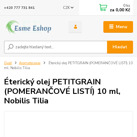
0
ks
CZK
+420 777 731 841
za
0,00 Kč
Menu
Hledat
Úvod
Aromaterapie
Éterický olej PETITGRAIN (POMERANČOVÉ LISTÍ) 10
ml, Nobilis Tilia
Éterický olej PETITGRAIN
(POMERANČOVÉ LISTÍ) 10 ml,
Nobilis Tilia