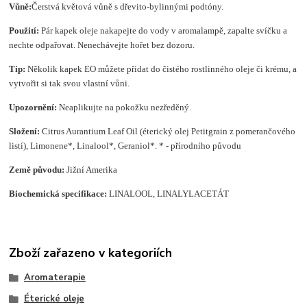
Vůně:
Čerstvá květová vůně s dřevito-bylinnými podtóny.
Použití:
Pár kapek oleje nakapejte do vody v aromalampě, zapalte svíčku a
nechte odpařovat. Nenechávejte hořet bez dozoru.
Tip:
Několik kapek EO můžete přidat do čistého rostlinného oleje či krému, a
vytvořit si tak svou vlastní vůni.
Upozornění:
Neaplikujte na pokožku nezředěný.
Složení
:
Citrus Aurantium Leaf Oil (éterický olej Petitgrain z pomerančového
listí), Limonene*, Linalool*, Geraniol*. * - přírodního původu
Země původu:
Jižní Amerika
Biochemická specifikace:
LINALOOL, LINALYLACETÁT
Zboží zařazeno v kategoriích
Aromaterapie
Éterické oleje