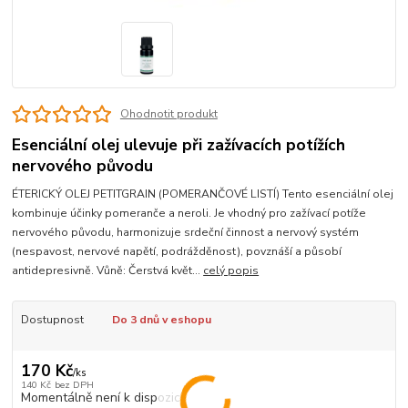
Ohodnotit produkt
Esenciální olej ulevuje při zažívacích potížích
nervového původu
ÉTERICKÝ OLEJ PETITGRAIN (POMERANČOVÉ LISTÍ) Tento esenciální olej
kombinuje účinky pomeranče a neroli. Je vhodný pro zažívací potíže
nervového původu, harmonizuje srdeční činnost a nervový systém
(nespavost, nervové napětí, podrážděnost), povznáší a působí
antidepresivně. Vůně: Čerstvá květ...
celý popis
Dostupnost
Do 3 dnů v eshopu
170 Kč
/
ks
140 Kč
bez DPH
Momentálně není k dispozici