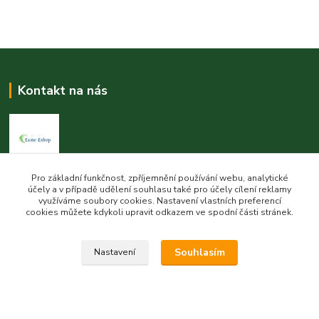
Kontakt na nás
Pro základní funkčnost, zpříjemnění používání webu, analytické
Esme eshop
účely a v případě udělení souhlasu také pro účely cílení reklamy
využíváme soubory cookies. Nastavení vlastních preferencí
Jan Vohlídal
cookies můžete kdykoli upravit odkazem ve spodní části stránek.
+420 777 731 841
8,00 - 20,00
Souhlasím
Nastavení
objednavky@esme-eshop.cz