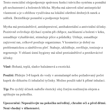
Tento esenciální olej
podporuje správnou funkci trávicího systému a pomáhá
při nechutenství a bolestech břicha. Myrha má zároveň silné antiseptické
vlastnosti a je s oblibou využívána na lokální ošetření drobných ranek a
oděrek. Dezinfikuje poranění a podporuje hojení.
Myrha má protizánětlivé, a
ntidepresivní, antibakteriální a antivirální
účinky.
Pozitivně ovlivňuje dýchací systém při chřipce, nachlazení a bolesti v krku,
usnadňuje vykašlá­vání, stimuluje plíce a průdušky. Utišuje, usnadňuje
zajizvení ran, celkově posiluje organizmus. V kosmetice je dobrý na
problematickou a zánětlivou pleť. Stahuje, uklidňuje, osvěžuje, tonizuje a
regeneruje. V oblasti ústní hygieny má silné protizánětlivé a protikrvácivé
účinky.
Vůně:
Bohatá, teplá, sladce balzámová a exotická.
Použití:
Přidejte 3-8 kapek do vody v aromalampě nebo požadovaný počet
kapek do difuzéru či inhalační tyčinky. Možno použít také k přímé inhalaci.
Tip:
Pro rychlý účinek nařeďte éterický olej čistým rostlinným olejem a
aplikujte na pokožku.
Upozornění:
Nepoužívejte na pokožku neředěný, chraňte oči a před dětmi.
Není vhodný v těhotenství.