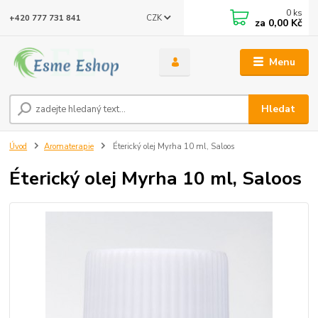
0
ks
CZK
+420 777 731 841
za
0,00 Kč
Menu
Hledat
Úvod
Aromaterapie
Éterický olej Myrha 10 ml, Saloos
Éterický olej Myrha 10 ml, Saloos