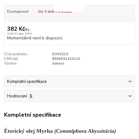
Dostupnost
Do 3 dnů v eshopu
382 Kč
/
ks
316 Kč
bez DPH
Momentálně není k dispozici
Číslo produktu:
EOS0213
EAN kód:
8594031322115
Výrobce:
Saloos
Kompletní specifikace
Hodnocení
1
Kompletní specifikace
Éterický olej Myrha
(
Commiphora Abyssinicia
)