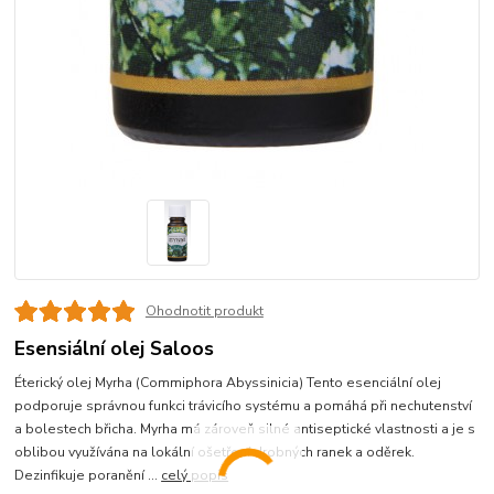
Ohodnotit produkt
Esensiální olej Saloos
Éterický olej Myrha (Commiphora Abyssinicia) Tento esenciální olej
podporuje správnou funkci trávicího systému a pomáhá při nechutenství
a bolestech břicha. Myrha má zároveň silné antiseptické vlastnosti a je s
oblibou využívána na lokální ošetření drobných ranek a oděrek.
Dezinfikuje poranění ...
celý popis