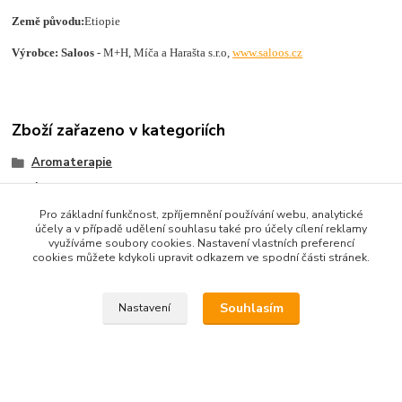
Země původu:
Etiopie
Výrobce: Saloos
- M+H, Míča a Harašta s.r.o,
www.saloos.cz
Zboží zařazeno v kategoriích
Aromaterapie
Éterické oleje
Pro základní funkčnost, zpříjemnění používání webu, analytické
účely a v případě udělení souhlasu také pro účely cílení reklamy
využíváme soubory cookies. Nastavení vlastních preferencí
cookies můžete kdykoli upravit odkazem ve spodní části stránek.
Souhlasím
Nastavení
Kontakt na nás