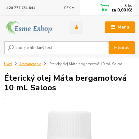
0
ks
CZK
+420 777 731 841
za
0,00 Kč
Menu
Hledat
Úvod
Aromaterapie
Éterický olej Máta bergamotová 10 ml, Saloos
Éterický olej Máta bergamotová
10 ml, Saloos