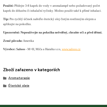
Použití:
Přidejte 3-8 kapek do vody v aromalampě nebo požadovaný počet
kapek do difuzéru či inhalační tyčinky. Možno použít také k přímé inhalaci.
Tip:
Pro rychlý účinek nařeďte éterický olej čistým rostlinným olejem a
aplikujte na pokožku.
Upozornění:
Nepoužívejte na pokožku neředěný, chraňte oči a před dětmi.
Země původu:
Amerika
Výrobce: Saloos
- M+H, Míča a Harašta s.r.o,
www.saloos.cz
Zboží zařazeno v kategoriích
Aromaterapie
Éterické oleje