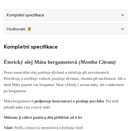
Kompletní specifikace
Hodnocení
0
Kompletní specifikace
Éterický olej Máta bergamotová
(
Mentha Citrata
)
Tento esenciální olej posiluje dýchání a ulehčuje při nevolnostech.
Pročišťuje a osvěžuje vzduch, posiluje dýchání, vhodná při nachlazení. Jde o
druh Máty peprné var. bergamot. Nese výhody i aroma máty, ale s nádechem
po bergamotu.
Máta bergamotová
podporuje koncentraci a posiluje psychiku
. Pro duši
přináší máta vizi a nový směr.
Můžeme ji citlivě použít u dětí přibližně od 4 let
.
Vůně:
Svěží, citrusová, mentolová a bylinná vůně.