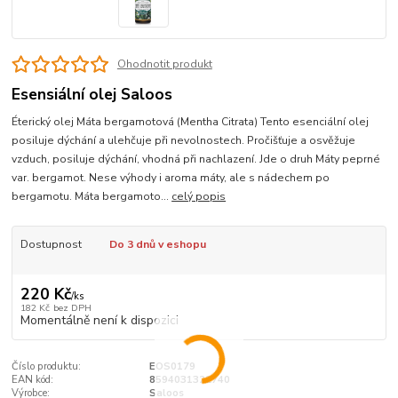
Ohodnotit produkt
Esensiální olej Saloos
Éterický olej Máta bergamotová (Mentha Citrata) Tento esenciální olej
posiluje dýchání a ulehčuje při nevolnostech. Pročišťuje a osvěžuje
vzduch, posiluje dýchání, vhodná při nachlazení. Jde o druh Máty peprné
var. bergamot. Nese výhody i aroma máty, ale s nádechem po
bergamotu. Máta bergamoto...
celý popis
Dostupnost
Do 3 dnů v eshopu
220 Kč
/
ks
182 Kč
bez DPH
Momentálně není k dispozici
Číslo produktu:
EOS0179
EAN kód:
8594031322740
Výrobce:
Saloos