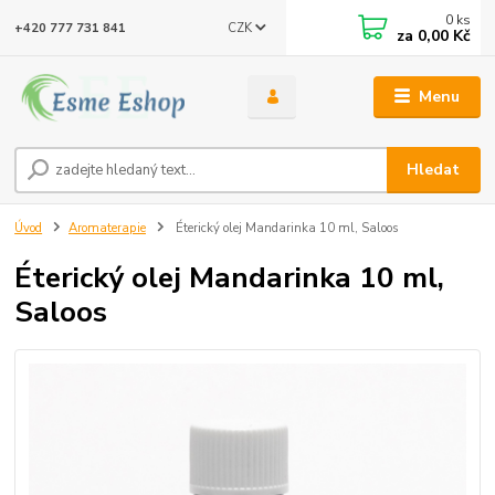
0
ks
CZK
+420 777 731 841
za
0,00 Kč
Menu
Hledat
Úvod
Aromaterapie
Éterický olej Mandarinka 10 ml, Saloos
Éterický olej Mandarinka 10 ml,
Saloos