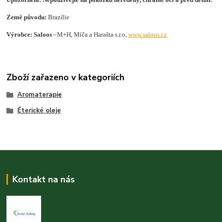
Země původu:
Brazílie
Výrobce: Saloos
- M+H, Míča a Harašta s.r.o,
www.saloos.cz
Zboží zařazeno v kategoriích
Aromaterapie
Éterické oleje
Kontakt na nás