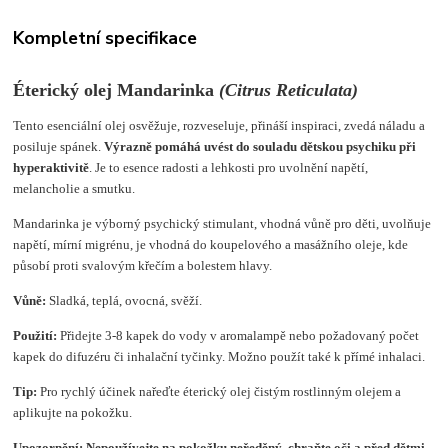
Kompletní specifikace
Éterický olej Mandarinka
(
Citrus Reticulata
)
Tento esenciální olej osvěžuje, rozveseluje, přináší inspiraci, zvedá náladu a
posiluje spánek.
Výrazně pomáhá uvést do souladu dětskou psychiku při
hyperaktivitě
. Je to esence radosti a lehkosti pro uvolnění napětí,
melancholie a smutku.
Mandarinka je výborný psychický stimulant, vhodná vůně pro děti, uvolňuje
napětí, mírní migrénu, je vhodná do koupelového a masážního oleje, kde
působí proti svalovým křečím a bolestem hlavy.
Vůně:
Sladká, teplá, ovocná, svěží.
Použití:
Přidejte 3-8 kapek do vody v aromalampě nebo požadovaný počet
kapek do difuzéru či inhalační tyčinky. Možno použít také k přímé inhalaci.
Tip:
Pro rychlý účinek nařeďte éterický olej čistým rostlinným olejem a
aplikujte na pokožku.
Upozornění:
Nepoužívejte na pokožku neředěný, chraňte oči a před dětmi.