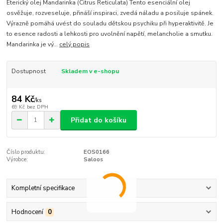
Éterický olej Mandarinka (Citrus Reticulata) Tento esenciální olej
osvěžuje, rozveseluje, přináší inspiraci, zvedá náladu a posiluje spánek.
Výrazně pomáhá uvést do souladu dětskou psychiku při hyperaktivitě. Je
to esence radosti a lehkosti pro uvolnění napětí, melancholie a smutku.
Mandarinka je vý...
celý popis
Dostupnost
Skladem v e-shopu
84 Kč
/
ks
69 Kč
bez DPH
Přidat do košíku
Číslo produktu:
EOS0166
Výrobce:
Saloos
Kompletní specifikace
Hodnocení
0