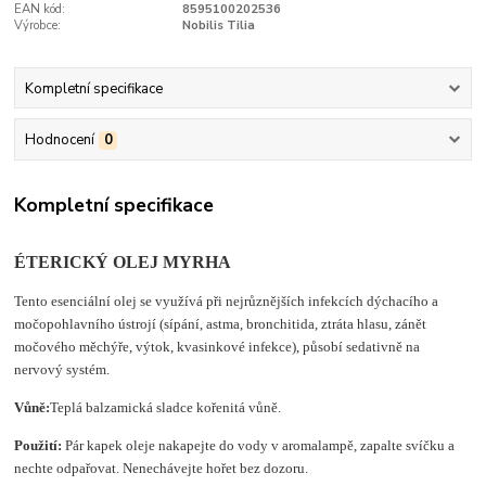
EAN kód:
8595100202536
Výrobce:
Nobilis Tilia
Kompletní specifikace
Hodnocení
0
Kompletní specifikace
ÉTERICKÝ OLEJ MYRHA
Tento esenciální olej se využívá při nejrůznějších infekcích dýchacího a
močopohlavního ústrojí (sípání, astma, bronchitida, ztráta hlasu, zánět
močového měchýře, výtok, kvasinkové infekce), působí sedativně na
nervový systém.
Vůně:
Teplá balzamická sladce kořenitá vůně.
Použití:
Pár kapek oleje nakapejte do vody v aromalampě, zapalte svíčku a
nechte odpařovat. Nenechávejte hořet bez dozoru.