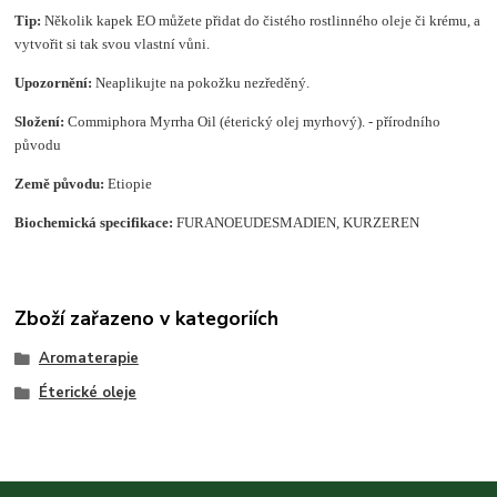
Tip:
Několik kapek EO můžete přidat do čistého rostlinného oleje či krému, a
vytvořit si tak svou vlastní vůni.
Upozornění:
Neaplikujte na pokožku nezředěný.
Složení
:
Commiphora Myrrha Oil (éterický olej myrhový). - přírodního
původu
Země původu:
Etiopie
Biochemická specifikace:
FURANOEUDESMADIEN, KURZEREN
Zboží zařazeno v kategoriích
Aromaterapie
Éterické oleje