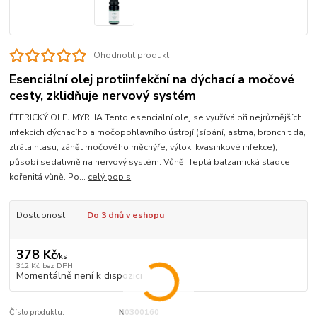
Ohodnotit produkt
Esenciální olej protiinfekční na dýchací a močové
cesty, zklidňuje nervový systém
ÉTERICKÝ OLEJ MYRHA Tento esenciální olej se využívá při nejrůznějších
infekcích dýchacího a močopohlavního ústrojí (sípání, astma, bronchitida,
ztráta hlasu, zánět močového měchýře, výtok, kvasinkové infekce),
působí sedativně na nervový systém. Vůně: Teplá balzamická sladce
kořenitá vůně. Po...
celý popis
Dostupnost
Do 3 dnů v eshopu
378 Kč
/
ks
312 Kč
bez DPH
Momentálně není k dispozici
Číslo produktu:
N0300160