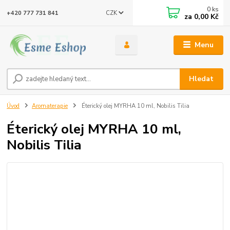
0
ks
CZK
+420 777 731 841
za
0,00 Kč
Menu
Hledat
Úvod
Aromaterapie
Éterický olej MYRHA 10 ml, Nobilis Tilia
Éterický olej MYRHA 10 ml,
Nobilis Tilia