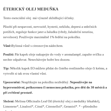
ÉTERICKÝ OLEJ MEDUŇKA
Tento esenciální olej má výrazně zklidňující účinky.
Působí při nespavosti, nervozitě, hysterii, neklidu, depresi a srdečních
potížích, reguluje funkce jater a žaludku (vředy, žaludeční neuróza,
nevolnost). Používejte maximálně 1% ředění na pokožku.
Vůně:
Bylinná vůně s citronovým nádechem.
Použití:
Pár kapek oleje nakapejte do vody v aromalampě, zapalte svíčku a
nechte odpařovat. Nenechávejte hořet bez dozoru.
Tip:
Několik kapek EO můžete přidat do čistého rostlinného oleje či krému, a
vytvořit si tak svou vlastní vůni.
Upozornění:
Neaplikujte na pokožku nezředěný.
Nepoužívejte na
hypersensitivní, poškozenou či nemocnou pokožku, pro děti do 30 měsíců a
při zvětšené prostatě.
Složení
:
Melissa Officinalis Leaf Oil (éterický olej z meduňky lékařské),
Limonene*, Linalool*, Citral*, Citronellol*, Geraniol*. * - přírodního