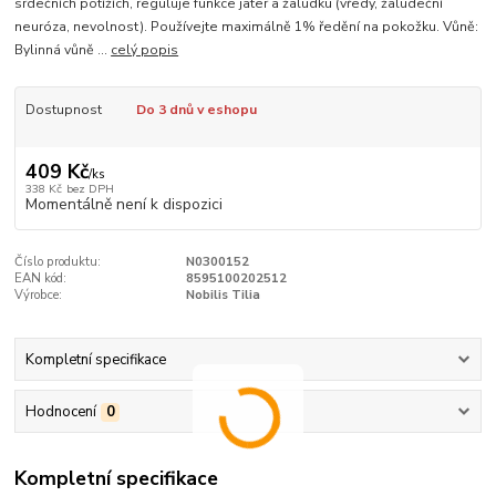
srdečních potížích, reguluje funkce jater a žaludku (vředy, žaludeční
neuróza, nevolnost). Používejte maximálně 1% ředění na pokožku. Vůně:
Bylinná vůně ...
celý popis
Dostupnost
Do 3 dnů v eshopu
409 Kč
/
ks
338 Kč
bez DPH
Momentálně není k dispozici
Číslo produktu:
N0300152
EAN kód:
8595100202512
Výrobce:
Nobilis Tilia
Kompletní specifikace
Hodnocení
0
Kompletní specifikace