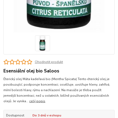
Ohodnotit produkt
Esensiální olej bio Saloos
Éterický olej Máta kadeřavá bio (Mentha Spicata) Tento éterický olej je
povzbuzující, podporuje koncentraci, osvěžuje, uvolňuje hleny, zahřívá,
mírní bolesti hlavy, rýmu a nachlazení. Na masáže je třeba použít
jemnější koncentraci, než u ostatních, běžně používaných esenciálních
olejů. Je vynika...
celý popis
Dostupnost
Do 3 dnů v eshopu