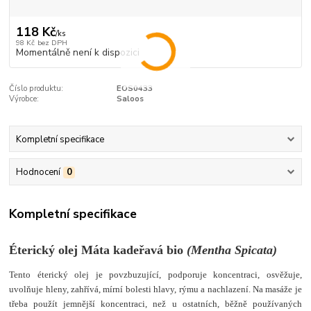
118 Kč
/
ks
98 Kč
bez DPH
Momentálně není k dispozici
Číslo produktu:
EOS0433
Výrobce:
Saloos
Kompletní specifikace
Hodnocení
0
Kompletní specifikace
Éterický olej Máta kadeřavá bio
(
Mentha Spicata
)
Tento éterický olej je povzbuzující, podporuje koncentraci, osvěžuje,
uvolňuje hleny, zahřívá, mírní bolesti hlavy, rýmu a nachlazení. Na masáže je
třeba použít jemnější koncentraci, než u ostatních, běžně používaných