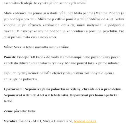
esenciálních olejů. Je vynikající do saunových směsí.
Máta kadeřavá má jemnější a sladší vůni než Máta peprná (Mentha Piperita) a
je vhodnější pro děti. Můžeme ji citlivě použít u dětí přibližně od 4 let. Velmi
vhodná je při různých zažívacích obtížích, mírní nadýmání a podporuje
trávení. V psychycké rovině podporuje koncentraci a posiluje psychiku. Pro
duši přináší máta vizi a nový směr.
Vůně:
Svěží a lehce nasládlá mátová vůně.
Použití:
Přidejte 3-8 kapek do vody v aromalampě nebo požadovaný počet
kapek do difuzéru či inhalační tyčinky. Možno použít také k přímé inhalaci.
Tip:
Pro rychlý účinek nařeďte éterický olej čistým rostlinným olejem a
aplikujte na pokožku.
Upozornění:
Nepoužívejte na pokožku neředěný, chraňte oči a před dětmi.
Nepoužívat u dětí do 4 let a v těhotenství. Nepoužívat při homeopatické
léčbě.
Země původu:
Indie
Výrobce: Saloos
- M+H, Míča a Harašta s.r.o,
www.saloos.cz