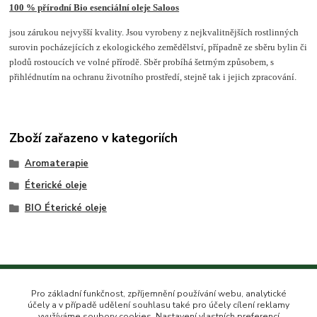
100 % přírodní Bio esenciální oleje Saloos
jsou zárukou nejvyšší kvality. Jsou vyrobeny z nejkvalitnějších rostlinných
surovin pocházejících z ekologického zemědělství, případně ze sběru bylin či
plodů rostoucích ve volné přírodě. Sběr probíhá šetrným způsobem, s
přihlédnutím na ochranu životního prostředí, stejně tak i jejich zpracování.
Zboží zařazeno v kategoriích
Aromaterapie
Éterické oleje
BIO Éterické oleje
Pro základní funkčnost, zpříjemnění používání webu, analytické
Kontakt na nás
účely a v případě udělení souhlasu také pro účely cílení reklamy
využíváme soubory cookies. Nastavení vlastních preferencí