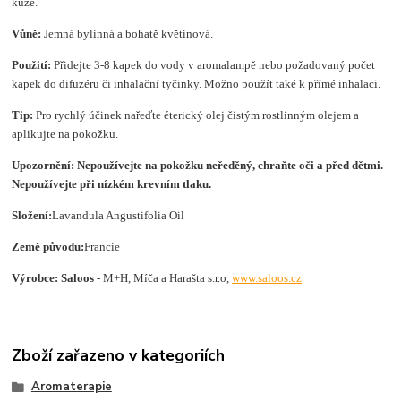
kůže.
Vůně:
Jemná bylinná a bohatě květinová.
Použití:
Přidejte 3-8 kapek do vody v aromalampě nebo požadovaný počet
kapek do difuzéru či inhalační tyčinky. Možno použít také k přímé inhalaci.
Tip:
Pro rychlý účinek nařeďte éterický olej čistým rostlinným olejem a
aplikujte na pokožku.
Upozornění:
Nepoužívejte na pokožku neředěný, chraňte oči a před dětmi.
Nepoužívejte při nízkém krevním tlaku.
Složení:
Lavandula Angustifolia Oil
Země původu:
Francie
Výrobce: Saloos
- M+H, Míča a Harašta s.r.o,
www.saloos.cz
Zboží zařazeno v kategoriích
Aromaterapie