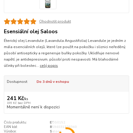
Ohodnotit produkt
Esensiální olej Saloos
Éterický olej Levandule (Lavandula Angustifolia) Levandule je jedním z
mála esenciálních olejů, které lze použít na pokožku i sliznici neředěný,
působí antisepticky a regeneruje buňky pokožky. Uklidňuje nervové
napětí, je antidepresivum, působí proti nespavosti. Má blahodárné
účinky při bolestec...
celý popis
Dostupnost
Do 3 dnů v eshopu
241 Kč
/
ks
199 Kč
bez DPH
Momentálně není k dispozici
Číslo produktu:
EOS0152
EAN kód:
8594031320340
Výrobce:
Saloos