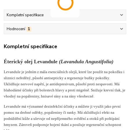
Kompletní specifikace
Hodnocení
1
Kompletní specifikace
Éterický olej Levandule
(
Lavandula Angustifolia
)
Levandule je jedním z mála esenciálních olejů, které lze použít na pokožku i
sliznici neředěný, působí antisepticky a regeneruje buňky pokožky.
Uklidňuje nervové napětí, je antidepresivum, působí proti nespavosti. Má
blahodárné účinky při bolestech hlavy a proti migréně. Snižuje krevní tlak, je
vhodný na popáleniny, hnisavé rány a na rány všeobecně.
Levandule má významné dezinfekční účinky a můžete ji využít jako první
pomoc na drobné oděrky, popáleniny či ranky. Má zklidňující efekt na
podráždění kůže a ulevuje od nepříjemného svědění a otoků při poštípání
hmyzem. Zároveň podporuje hojení tkání a posiluje regenerační schopnost