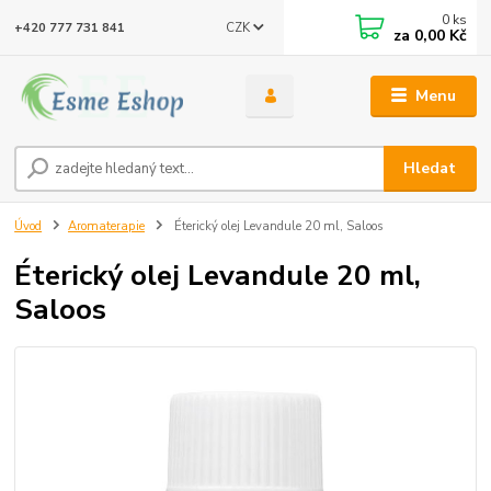
0
ks
CZK
+420 777 731 841
za
0,00 Kč
Menu
Hledat
Úvod
Aromaterapie
Éterický olej Levandule 20 ml, Saloos
Éterický olej Levandule 20 ml,
Saloos