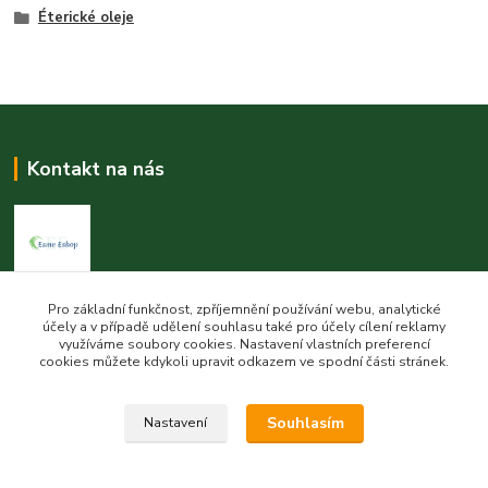
Éterické oleje
Kontakt na nás
Esme eshop
Pro základní funkčnost, zpříjemnění používání webu, analytické
účely a v případě udělení souhlasu také pro účely cílení reklamy
využíváme soubory cookies. Nastavení vlastních preferencí
Jan Vohlídal
cookies můžete kdykoli upravit odkazem ve spodní části stránek.
+420 777 731 841
8,00 - 20,00
Souhlasím
Nastavení
objednavky@esme-eshop.cz