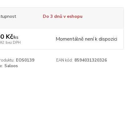
tupnost
Do 3 dnů v eshopu
0 Kč
/
ks
Momentálně není k dispozici
 Kč
bez DPH
roduktu:
EOS0139
EAN kód:
8594031320326
e:
Saloos