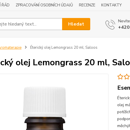
Í ŘÁD
ZPRACOVÁNÍ OSOBNÍCH ÚDAJŮ
RECENZE
KONTAKTY
Nevíte
Hledat
+420
romaterapie
Éterický olej Lemongrass 20 ml, Saloos
ický olej Lemongrass 20 ml, Sal
Esen
Éteric
olej m
potíží
podpor
měchýř