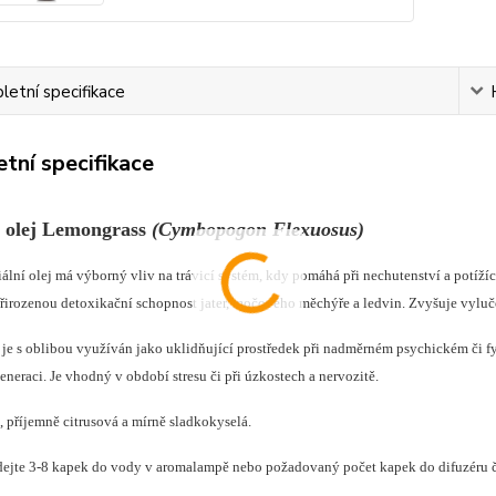
etní specifikace
tní specifikace
ý olej Lemongrass
(
Cymbopogon Flexuosus
)
iální olej
má výborný vliv na trávicí systém, kdy pomáhá při nechutenství a potížíc
řirozenou detoxikační schopnost jater, močového měchýře a ledvin. Zvyšuje vylučo
je s oblibou využíván jako uklidňující prostředek při nadměrném psychickém či 
eneraci. Je vhodný v období stresu či při úzkostech a nervozitě.
, příjemně citrusová a mírně sladkokyselá.
dejte 3-8 kapek do vody v aromalampě nebo požadovaný počet kapek do difuzéru či