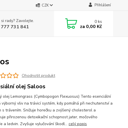
Přihlášení
CZK
 si rady? Zavolejte.
0
ks
za
0,00 Kč
 777 731 841
oos
Ohodnotit produkt
siální olej Saloos
ký olej Lemongrass (Cymbopogon Flexuosus) Tento esenciální
á výborný vliv na trávicí systém, kdy pomáhá při nechutenství a
ch s trávením. Snižuje horečku a zvýšený cholesterol a
uje přirozenou detoxikační schopnost jater, močového
e a ledvin. Zvyšuje vylučování škodl...
celý popis