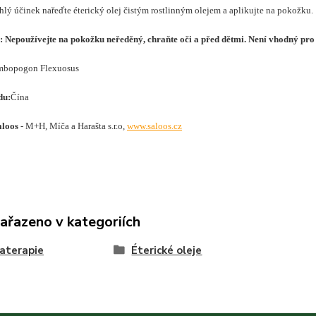
hlý účinek nařeďte éterický olej čistým rostlinným olejem a aplikujte na pokožku.
í:
Nepoužívejte na pokožku neředěný, chraňte oči a před dětmi. Není vhodný pro d
bopogon Flexuosus
du:
Čína
aloos
- M+H, Míča a Harašta s.r.o,
www.saloos.cz
zařazeno v kategoriích
aterapie
Éterické oleje