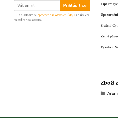
Tip:
Pro ryc
Přihlásit se
Upozorněn
Souhlasím se
zpracováním osobních údajů
za účelem
rozesílky newsletteru.
Složení:
Cym
Země půvo
Výrobce: S
Zboží 
Arom