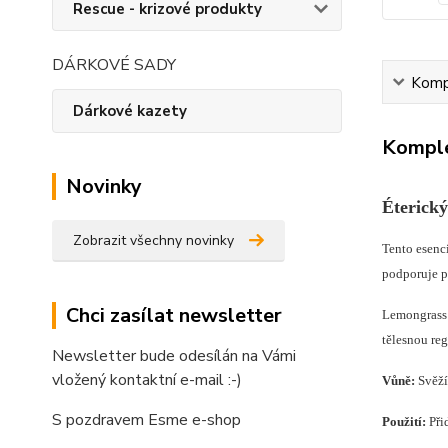
Rescue - krizové produkty
DÁRKOVÉ SADY
Kompl
Dárkové kazety
Komple
Novinky
Éterick
Zobrazit všechny novinky
Tento esenc
podporuje p
Chci zasílat newsletter
Lemongrass 
tělesnou reg
Newsletter bude odesílán na Vámi
vložený kontaktní e-mail :-)
Vůně:
Svěží
S pozdravem Esme e-shop
Použití:
Při