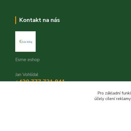
Kontakt na nás
Esme eshop
Jan Vohlídal
+420 777 731 841
8,00 - 20,00
Pro základní funk
účely cílení reklam
objednavky@esme-eshop.cz