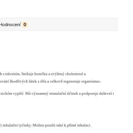
Hodnocení
0
h s trávením. Snižuje horečku a zvýšený cholesterol a
vání škodlivých látek z těla a celkově regeneruje organismus.
fyzickém vypětí. Má významný stimulační účinek a podporuje duševní i
 inhalační tyčinky. Možno použít také k přímé inhalaci.