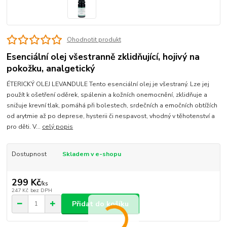
Ohodnotit produkt
Esenciální olej všestranně zklidňující, hojivý na
pokožku, analgetický
ÉTERICKÝ OLEJ LEVANDULE Tento esenciální olej je všestraný. Lze jej
použít k ošetření oděrek, spálenin a kožních onemocnění, zklidňuje a
snižuje krevní tlak, pomáhá při bolestech, srdečních a emočních obtížích
od arytmie až po deprese, hysterii či nespavost, vhodný v těhotenství a
pro děti. V...
celý popis
Dostupnost
Skladem v e-shopu
299 Kč
/
ks
247 Kč
bez DPH
Přidat do košíku