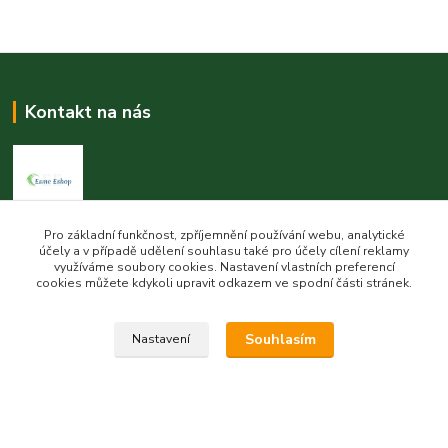
Kontakt na nás
Pro základní funkčnost, zpříjemnění používání webu, analytické
Esme eshop
účely a v případě udělení souhlasu také pro účely cílení reklamy
využíváme soubory cookies. Nastavení vlastních preferencí
Jan Vohlídal
cookies můžete kdykoli upravit odkazem ve spodní části stránek.
+420 777 731 841
8,00 - 20,00
Souhlasím
Nastavení
objednavky@esme-eshop.cz