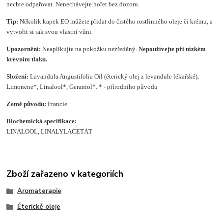
nechte odpařovat. Nenechávejte hořet bez dozoru.
Tip:
Několik kapek EO můžete přidat do čistého rostlinného oleje či krému, a
vytvořit si tak svou vlastní vůni.
Upozornění:
Neaplikujte na pokožku nezředěný.
Nepoužívejte při nízkém
krevním tlaku.
Složení
:
Lavandula Angustifolia Oil (éterický olej z levandule lékařské),
Limonene*, Linalool*, Geraniol*. * - přírodního původu
Země původu:
Francie
Biochemická specifikace:
LINALOOL, LINALYLACETÁT
Zboží zařazeno v kategoriích
Aromaterapie
Éterické oleje