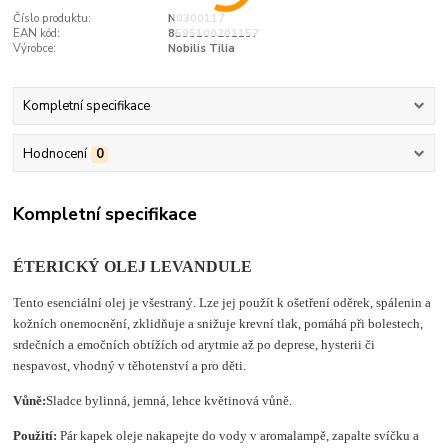
Číslo produktu:
N0300117
EAN kód:
8595100201157
Výrobce:
Nobilis Tilia
Kompletní specifikace
Hodnocení
0
Kompletní specifikace
ÉTERICKÝ OLEJ LEVANDULE
Tento esenciální olej je všestraný. Lze jej použít k ošetření oděrek, spálenin a
kožních onemocnění, zklidňuje a snižuje krevní tlak, pomáhá při bolestech,
srdečních a emočních obtížích od arytmie až po deprese, hysterii či
nespavost, vhodný v těhotenství a pro děti.
Vůně:
Sladce bylinná, jemná, lehce květinová vůně.
Použití:
Pár kapek oleje nakapejte do vody v aromalampě, zapalte svíčku a