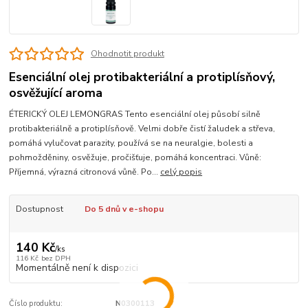
Ohodnotit produkt
Esenciální olej protibakteriální a protiplísňový,
osvěžující aroma
ÉTERICKÝ OLEJ LEMONGRAS Tento esenciální olej působí silně
protibakteriálně a protiplísňově. Velmi dobře čistí žaludek a střeva,
pomáhá vylučovat parazity, používá se na neuralgie, bolesti a
pohmožděniny, osvěžuje, pročišťuje, pomáhá koncentraci. Vůně:
Příjemná, výrazná citronová vůně. Po...
celý popis
Dostupnost
Do 5 dnů v e-shopu
140 Kč
/
ks
116 Kč
bez DPH
Momentálně není k dispozici
Číslo produktu:
N0300113