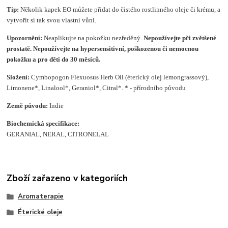
Tip:
Několik kapek EO můžete přidat do čistého rostlinného oleje či krému, a
vytvořit si tak svou vlastní vůni.
Upozornění:
Neaplikujte na pokožku nezředěný.
Nepoužívejte při zvětšené
prostatě. Nepoužívejte na hypersensitivní, poškozenou či nemocnou
pokožku a pro děti do 30 měsíců.
Složení
:
Cymbopogon Flexuosus Herb Oil (éterický olej lemongrassový),
Limonene*, Linalool*, Geraniol*, Citral*. * - přírodního původu
Země původu:
Indie
Biochemická specifikace:
GERANIAL, NERAL, CITRONELAL
Zboží zařazeno v kategoriích
Aromaterapie
Éterické oleje