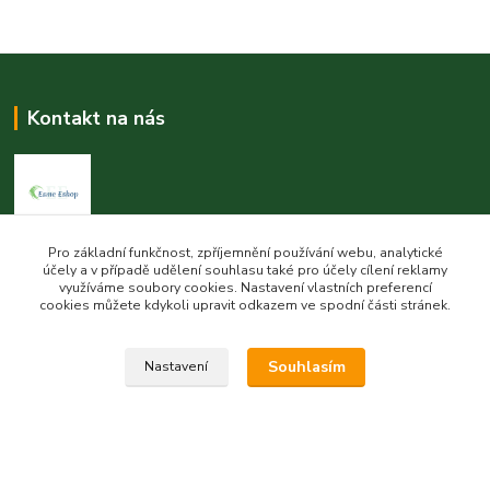
Kontakt na nás
Pro základní funkčnost, zpříjemnění používání webu, analytické
Esme eshop
účely a v případě udělení souhlasu také pro účely cílení reklamy
využíváme soubory cookies. Nastavení vlastních preferencí
Jan Vohlídal
cookies můžete kdykoli upravit odkazem ve spodní části stránek.
+420 777 731 841
8,00 - 20,00
Souhlasím
Nastavení
objednavky@esme-eshop.cz