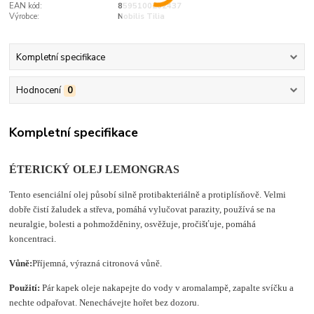
EAN kód:
8595100202437
Výrobce:
Nobilis Tilia
Kompletní specifikace
Hodnocení
0
Kompletní specifikace
ÉTERICKÝ OLEJ LEMONGRAS
Tento esenciální olej působí silně protibakteriálně a protiplísňově. Velmi
dobře čistí žaludek a střeva, pomáhá vylučovat parazity, používá se na
neuralgie, bolesti a pohmožděniny, osvěžuje, pročišťuje, pomáhá
koncentraci.
Vůně:
Příjemná, výrazná citronová vůně.
Použití:
Pár kapek oleje nakapejte do vody v aromalampě, zapalte svíčku a
nechte odpařovat. Nenechávejte hořet bez dozoru.