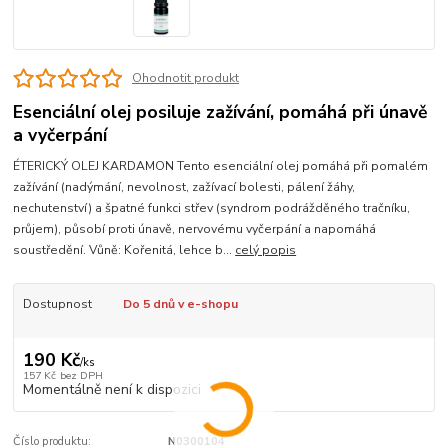
Ohodnotit produkt
Esenciální olej posiluje zažívání, pomáhá při únavě
a vyčerpání
ÉTERICKÝ OLEJ KARDAMON Tento esenciální olej pomáhá při pomalém
zažívání (nadýmání, nevolnost, zažívací bolesti, pálení žáhy,
nechutenství) a špatné funkci střev (syndrom podrážděného tračníku,
průjem), působí proti únavě, nervovému vyčerpání a napomáhá
soustředění. Vůně: Kořenitá, lehce b...
celý popis
Dostupnost
Do 5 dnů v e-shopu
190 Kč
/
ks
157 Kč
bez DPH
Momentálně není k dispozici
Číslo produktu:
N0300104