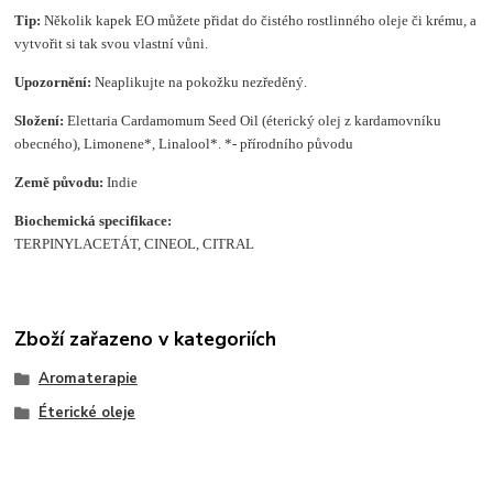
Tip:
Několik kapek EO můžete přidat do čistého rostlinného oleje či krému, a
vytvořit si tak svou vlastní vůni.
Upozornění:
Neaplikujte na pokožku nezředěný.
Složení
:
Elettaria Cardamomum Seed Oil (éterický olej z kardamovníku
obecného), Limonene*, Linalool*. *- přírodního původu
Země původu:
Indie
Biochemická specifikace:
TERPINYLACETÁT, CINEOL, CITRAL
Zboží zařazeno v kategoriích
Aromaterapie
Éterické oleje