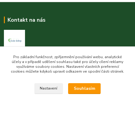
Kontakt na nás
Pro základní funkčnost, zpříjemnění používání webu, analytické
Esme eshop
účely a v případě udělení souhlasu také pro účely cílení reklamy
využíváme soubory cookies. Nastavení vlastních preferencí
Jan Vohlídal
cookies můžete kdykoli upravit odkazem ve spodní části stránek.
+420 777 731 841
8,00 - 20,00
Souhlasím
Nastavení
objednavky@esme-eshop.cz
Vytvořeno na
Eshop-rychle.cz