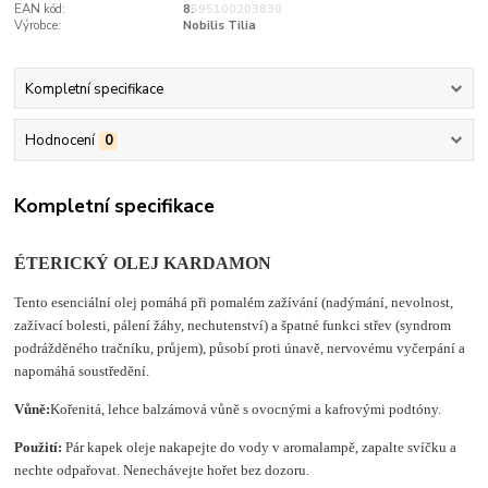
EAN kód:
8595100203830
Výrobce:
Nobilis Tilia
Kompletní specifikace
Hodnocení
0
Kompletní specifikace
ÉTERICKÝ OLEJ KARDAMON
Tento esenciální olej pomáhá při pomalém zažívání (nadýmání, nevolnost,
zažívací bolesti, pálení žáhy, nechutenství) a špatné funkci střev (syndrom
podrážděného tračníku, průjem), působí proti únavě, nervovému vyčerpání a
napomáhá soustředění.
Vůně:
Kořenitá, lehce balzámová vůně s ovocnými a kafrovými podtóny.
Použití:
Pár kapek oleje nakapejte do vody v aromalampě, zapalte svíčku a
nechte odpařovat. Nenechávejte hořet bez dozoru.