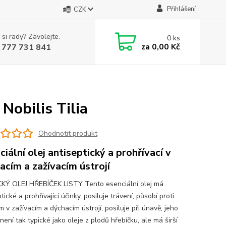
Přihlášení
CZK
 si rady? Zavolejte.
0
ks
za
0,00 Kč
 777 731 841
Nobilis Tilia
Ohodnotit produkt
ciální olej antiseptický a prohřívací v
acím a zažívacím ústrojí
KÝ OLEJ HŘEBÍČEK LISTY Tento esenciální olej má
tické a prohřívající účinky, posiluje trávení, působí proti
m v zažívacím a dýchacím ústrojí, posiluje při únavě, jeho
ení tak typické jako oleje z plodů hřebíčku, ale má širší