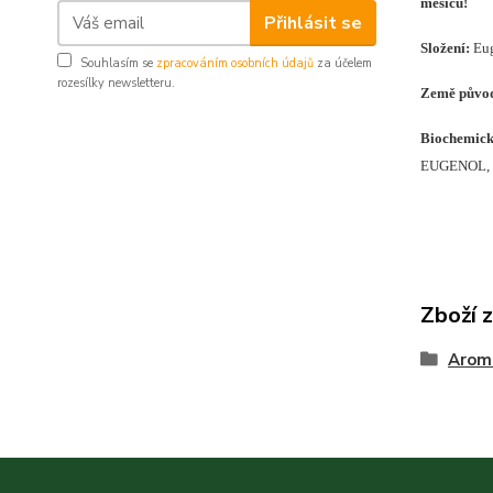
měsíců!
Přihlásit se
Složení
:
Eug
Souhlasím se
zpracováním osobních údajů
za účelem
rozesílky newsletteru.
Země půvo
Biochemická
EUGENOL,
Zboží 
Arom