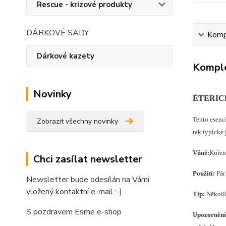
Rescue - krizové produkty
DÁRKOVÉ SADY
Kompl
Dárkové kazety
Komple
Novinky
ÉTERIC
Tento esenci
Zobrazit všechny novinky
tak typické 
Vůně:
Kořen
Chci zasílat newsletter
Použití:
Pár
Newsletter bude odesílán na Vámi
vložený kontaktní e-mail :-)
Tip:
Několik
S pozdravem Esme e-shop
Upozornění