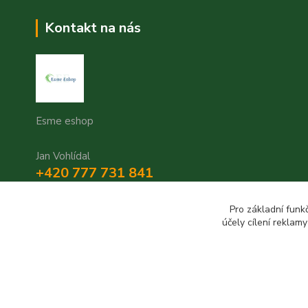
Kontakt na nás
Esme eshop
Jan Vohlídal
+420 777 731 841
8,00 - 20,00
Pro základní funk
objednavky@esme-eshop.cz
účely cílení reklam