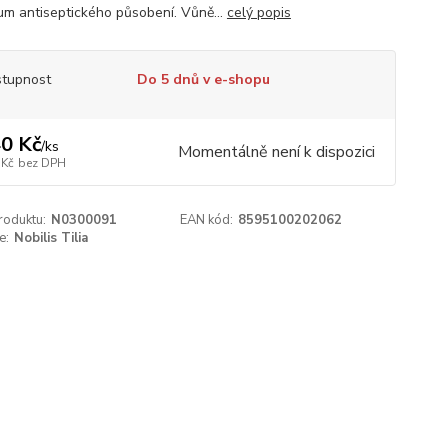
um antiseptického působení. Vůně...
celý popis
tupnost
Do 5 dnů v e-shopu
0 Kč
/
ks
Momentálně není k dispozici
 Kč
bez DPH
roduktu:
N0300091
EAN kód:
8595100202062
e:
Nobilis Tilia