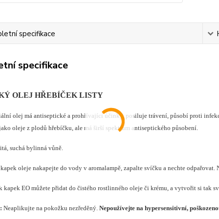
etní specifikace
tní specifikace
KÝ OLEJ HŘEBÍČEK LISTY
ální olej má antiseptické a prohřívající účinky, posiluje trávení, působí proti infe
jako oleje z plodů hřebíčku, ale má širší spektrum antiseptického působení.
itá, suchá bylinná vůně.
 kapek oleje nakapejte do vody v aromalampě, zapalte svíčku a nechte odpařovat. 
 kapek EO můžete přidat do čistého rostlinného oleje či krému, a vytvořit si tak sv
:
Neaplikujte na pokožku nezředěný.
Nepoužívejte na hypersensitivní, poškozen