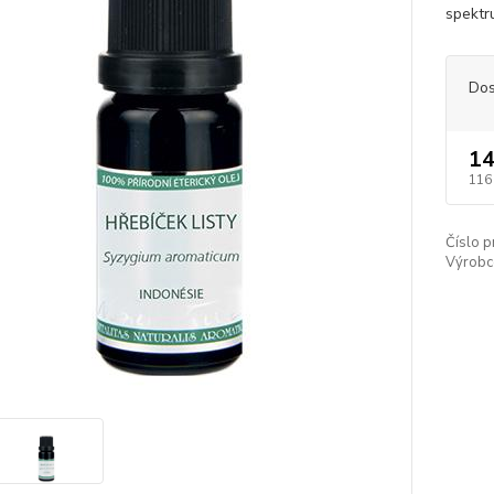
spektr
Dos
14
116
Číslo p
Výrobc