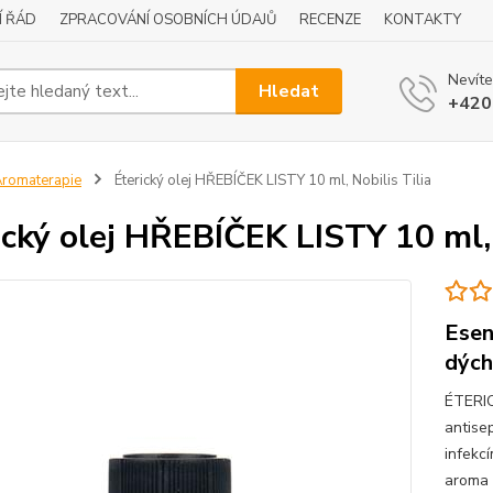
Í ŘÁD
ZPRACOVÁNÍ OSOBNÍCH ÚDAJŮ
RECENZE
KONTAKTY
Nevíte
Hledat
+420
romaterapie
Éterický olej HŘEBÍČEK LISTY 10 ml, Nobilis Tilia
ický olej HŘEBÍČEK LISTY 10 ml, 
Esen
dých
ÉTERIC
antisep
infekcí
aroma n