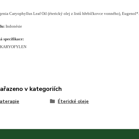
enia Caryophyllus Leaf Oil (éterický olej z listů hřebíčkovce vonného), Eugenol*
du:
Indonésie
 specifikace:
 KARYOFYLEN
zařazeno v kategoriích
aterapie
Éterické oleje