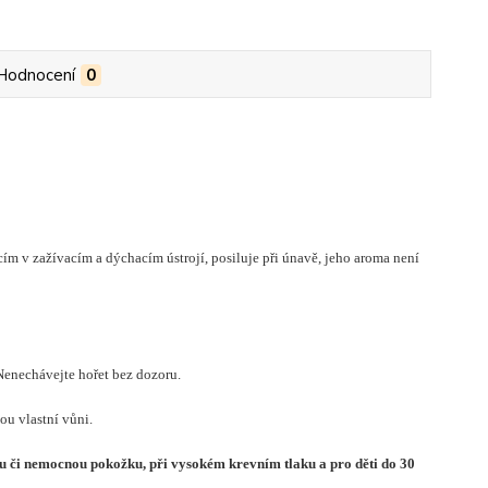
Hodnocení
0
kcím v zažívacím a dýchacím ústrojí, posiluje při únavě, jeho aroma není
Nenechávejte hořet bez dozoru.
ou vlastní vůni.
ou či nemocnou pokožku, při vysokém krevním tlaku a pro děti do 30