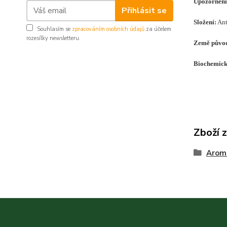
Upozornění
Přihlásit se
Složení
:
Ant
Souhlasím se
zpracováním osobních údajů
za účelem
rozesílky newsletteru.
Země půvo
Biochemická
Zboží 
Arom