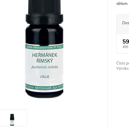
dětem.
Dos
59
495
Číslo p
Výrobc