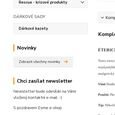
Rescue - krizové produkty
DÁRKOVÉ SADY
Kompl
Dárkové kazety
Komple
Novinky
ÉTERIC
T
ento esenc
Zobrazit všechny novinky
nejrůznějšíh
analgetický 
Chci zasílat newsletter
Vůně:
Sladk
Newsletter bude odesílán na Vámi
Použití:
Pár
vložený kontaktní e-mail :-)
Tip:
Několik
S pozdravem Esme e-shop