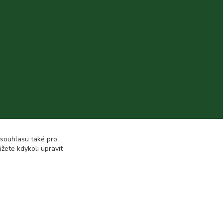
 souhlasu také pro
žete kdykoli upravit
Vytvořeno na
Eshop-rychle.cz