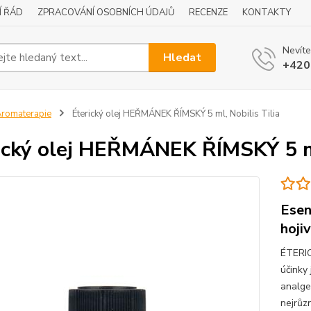
Í ŘÁD
ZPRACOVÁNÍ OSOBNÍCH ÚDAJŮ
RECENZE
KONTAKTY
Nevíte
Hledat
+420
romaterapie
Éterický olej HEŘMÁNEK ŘÍMSKÝ 5 ml, Nobilis Tilia
ický olej HEŘMÁNEK ŘÍMSKÝ 5 ml
Esen
hoji
ÉTERIC
účinky
analge
nejrůzn