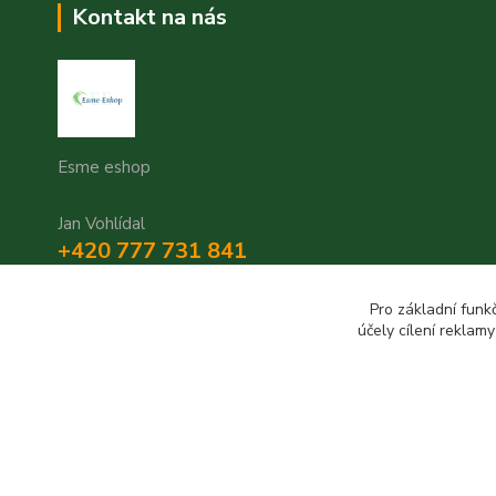
Kontakt na nás
Esme eshop
Jan Vohlídal
+420 777 731 841
8,00 - 20,00
Pro základní funk
objednavky@esme-eshop.cz
účely cílení reklam