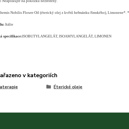
:
Neaplikujte na pokožku nezředěný.
hemis Nobilis Flower Oil (éterický olej z květů heřmánku římského), Limonene*. 
du:
Itálie
 specifikace:
ISOBUTYLANGELÁT, ISOAMYLANGELÁT, LIMONEN
zařazeno v kategoriích
aterapie
Éterické oleje