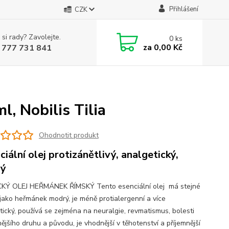
Přihlášení
CZK
 si rady? Zavolejte.
0
ks
za
0,00 Kč
 777 731 841
, Nobilis Tilia
Ohodnotit produkt
ciální olej protizánětlivý, analgetický,
vý
KÝ OLEJ HEŘMÁNEK ŘÍMSKÝ Tento esenciální olej má stejné
 jako heřmánek modrý, je méně protialergenní a více
tický, používá se zejména na neuralgie, revmatismus, bolesti
ějšího druhu a původu, je vhodnější v těhotenství a příjemnější