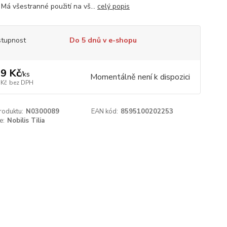
 Má všestranné použití na vš...
celý popis
tupnost
Do 5 dnů v e-shopu
9 Kč
/
ks
Momentálně není k dispozici
 Kč
bez DPH
roduktu:
N0300089
EAN kód:
8595100202253
e:
Nobilis Tilia