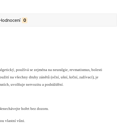
Hodnocení
0
lgetický, používá se zejména na neuralgie, revmatismus, bolesti
žití na všechny druhy zánětů (oční, ušní, krční, zažívací), je
ratích, uvolňuje nervozitu a podráždění.
Nenechávejte hořet bez dozoru.
ou vlastní vůni.