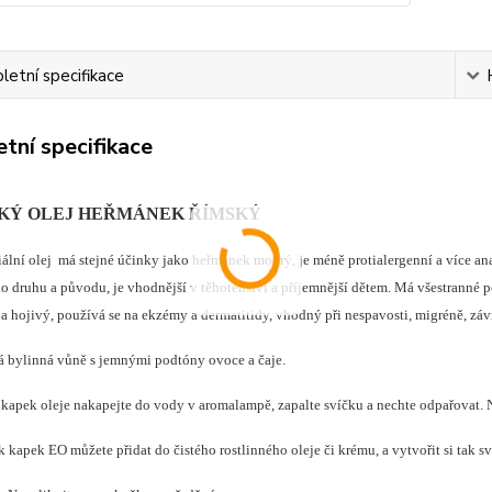
etní specifikace
tní specifikace
KÝ OLEJ HEŘMÁNEK ŘÍMSKÝ
iální olej má stejné účinky jako heřmánek modrý, je méně protialergenní a více ana
o druhu a původu, je vhodnější v těhotenství a příjemnější dětem. Má všestranné pou
a hojivý, používá se na ekzémy a dermatitidy, vhodný při nespavosti, migréně, záv
á bylinná vůně s jemnými podtóny ovoce a čaje.
 kapek oleje nakapejte do vody v aromalampě, zapalte svíčku a nechte odpařovat. 
 kapek EO můžete přidat do čistého rostlinného oleje či krému, a vytvořit si tak sv