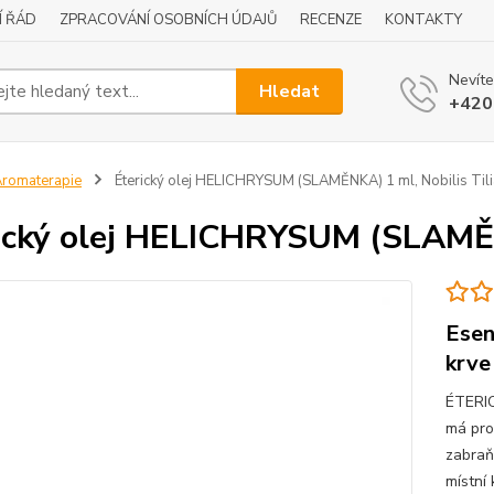
Í ŘÁD
ZPRACOVÁNÍ OSOBNÍCH ÚDAJŮ
RECENZE
KONTAKTY
Nevíte
Hledat
+420
romaterapie
Éterický olej HELICHRYSUM (SLAMĚNKA) 1 ml, Nobilis Tili
ický olej HELICHRYSUM (SLAMĚNK
Esen
krve
ÉTERIC
má prot
zabraňu
místní