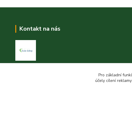
Kontakt na nás
Esme eshop
Pro základní funk
účely cílení reklam
Jan Vohlídal
+420 777 731 841
8,00 - 20,00
objednavky@esme-eshop.cz