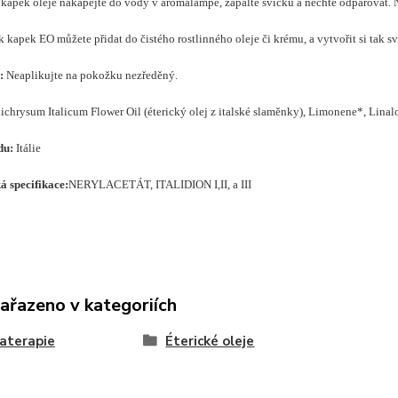
 kapek oleje nakapejte do vody v aromalampě, zapalte svíčku a nechte odpařovat. 
 kapek EO můžete přidat do čistého rostlinného oleje či krému, a vytvořit si tak sv
:
Neaplikujte na pokožku nezředěný.
ichrysum Italicum Flower Oil (éterický olej z italské slaměnky), Limonene*, Linal
du:
Itálie
 specifikace:
NERYLACETÁT, ITALIDION I,II, a III
zařazeno v kategoriích
aterapie
Éterické oleje