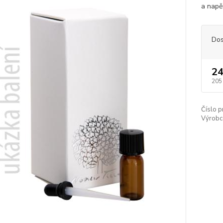
a napět
Dos
24
205
Číslo p
Výrobc