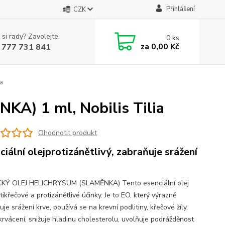
Přihlášení
CZK
 si rady? Zavolejte.
0
ks
za
0,00 Kč
 777 731 841
a
A) 1 ml, Nobilis Tilia
Ohodnotit produkt
ciální olejprotizánětlivý, zabraňuje srážení
KÝ OLEJ HELICHRYSUM (SLAMĚNKA) Tento esenciální olej
ikřečové a protizánětlivé účinky. Je to EO, který výrazně
je srážení krve, používá se na krevní podlitiny, křečové žíly,
 krvácení, snižuje hladinu cholesterolu, uvolňuje podrážděnost