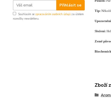
Použití:
Pár
Přihlásit se
Tip:
Několik
Souhlasím se
zpracováním osobních údajů
za účelem
rozesílky newsletteru.
Upozornění
Složení
:
Hel
Země půvo
Biochemická
Zboží 
Arom