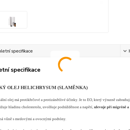
etní specifikace
tní specifikace
KÝ OLEJ HELICHRYSUM (SLAMĚNKA)
ální olej má protikřečové a protizánětlivé účinky. Je to EO, který výrazně zabraňuje
ižuje hladinu cholesterolu, uvolňuje podrážděnost a napětí,
ulevuje při migréně a 
ná vůně s medovými a ovocnými podtóny.