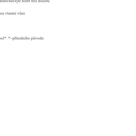
Nenechávejte hořet bez dozoru.
ou vlastní vůni.
ool*. *- přírodního původu