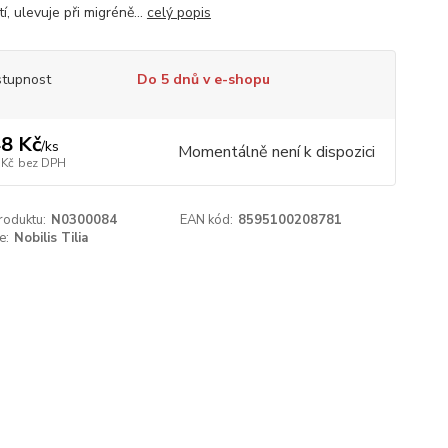
í, ulevuje při migréně...
celý popis
tupnost
Do 5 dnů v e-shopu
8 Kč
/
ks
Momentálně není k dispozici
 Kč
bez DPH
roduktu:
N0300084
EAN kód:
8595100208781
e:
Nobilis Tilia