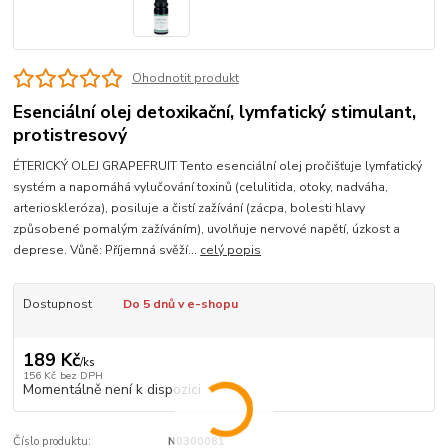
Ohodnotit produkt
Esenciální olej detoxikační, lymfatický stimulant,
protistresový
ÉTERICKÝ OLEJ GRAPEFRUIT Tento esenciální olej pročišťuje lymfatický
systém a napomáhá vylučování toxinů (celulitida, otoky, nadváha,
arterioskleróza), posiluje a čistí zažívání (zácpa, bolesti hlavy
způsobené pomalým zažíváním), uvolňuje nervové napětí, úzkost a
deprese. Vůně: Příjemná svěží...
celý popis
Dostupnost
Do 5 dnů v e-shopu
189 Kč
/
ks
156 Kč
bez DPH
Momentálně není k dispozici
Číslo produktu:
N0300081