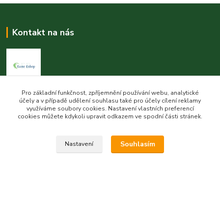
Kontakt na nás
Pro základní funkčnost, zpříjemnění používání webu, analytické
Esme eshop
účely a v případě udělení souhlasu také pro účely cílení reklamy
využíváme soubory cookies. Nastavení vlastních preferencí
Jan Vohlídal
cookies můžete kdykoli upravit odkazem ve spodní části stránek.
+420 777 731 841
8,00 - 20,00
Souhlasím
Nastavení
objednavky@esme-eshop.cz
Vytvořeno na
Eshop-rychle.cz