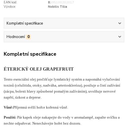
EAN kód:
8595100202017
Výrobce:
Nobilis Tilia
Kompletní specifikace
Hodnocení
0
Kompletní specifikace
ÉTERICKÝ OLEJ GRAPEFRUIT
Tento esenciální olej pročišťuje lymfatický systém a napomáhá vylučování
toxinů (celulitida, otoky, nadváha, arterioskleróza), posiluje a čistí zažívání
(zácpa, bolesti hlavy způsobené pomalým zažíváním), uvolňuje nervové
napětí, úzkost a deprese.
Vůně:
Příjemná svěží hořce kořenná vůně.
Použití:
Pár kapek oleje nakapejte do vody v aromalampě, zapalte svíčku a
nechte odpařovat. Nenechávejte hořet bez dozoru.