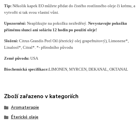
Tip:
Několik kapek EO můžete přidat do čistého rostlinného oleje či krému, a
vytvořit si tak svou vlastní vůni.
Upozornění:
Neaplikujte na pokožku nezředěný.
Nevystavujte pokožku
přímému slunci ani soláriu 12 hodin po použití oleje!
Složení
:
Citrus Grandis Peel Oil (éterický olej grapefruitový), Limonene*,
Linalool*, Citral*. *- přírodního původu
Země původu:
USA
Biochemická specifikace:
LIMONEN, MYRCEN, DEKANAL, OKTANAL
Zboží zařazeno v kategoriích
Aromaterapie
Éterické oleje