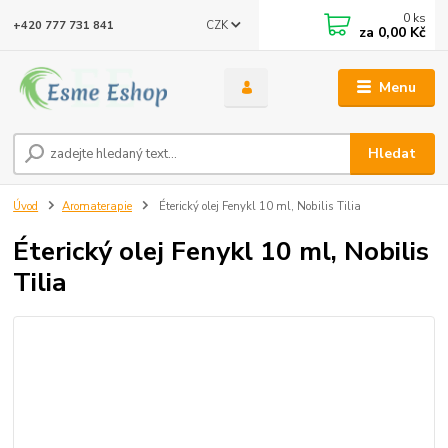
0
ks
CZK
+420 777 731 841
za
0,00 Kč
Menu
Hledat
Úvod
Aromaterapie
Éterický olej Fenykl 10 ml, Nobilis Tilia
Éterický olej Fenykl 10 ml, Nobilis
Tilia