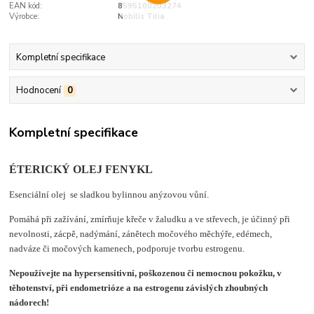
EAN kód:
8595100203274
Výrobce:
Nobilis Tilia
Kompletní specifikace
Hodnocení
0
Kompletní specifikace
ÉTERICKÝ OLEJ FENYKL
Esenciální olej se sladkou bylinnou anýzovou vůní.
Pomáhá při zažívání, zmírňuje křeče v žaludku a ve střevech, je účinný při
nevolnosti, zácpě, nadýmání, zánětech močového měchýře, edémech,
nadváze či močových kamenech, podporuje tvorbu estrogenu.
Nepoužívejte na hypersensitivní, poškozenou či nemocnou pokožku, v
těhotenství, při endometrióze a na estrogenu závislých zhoubných
nádorech!