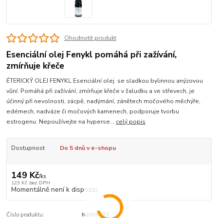
Ohodnotit produkt
Esenciální olej Fenykl pomáhá při zažívání,
zmírňuje křeče
ÉTERICKÝ OLEJ FENYKL Esenciální olej se sladkou bylinnou anýzovou
vůní. Pomáhá při zažívání, zmírňuje křeče v žaludku a ve střevech, je
účinný při nevolnosti, zácpě, nadýmání, zánětech močového měchýře,
edémech, nadváze či močových kamenech, podporuje tvorbu
estrogenu. Nepoužívejte na hyperse...
celý popis
Dostupnost
Do 5 dnů v e-shopu
149 Kč
/
ks
123 Kč
bez DPH
Momentálně není k dispozici
Číslo produktu:
N0300071