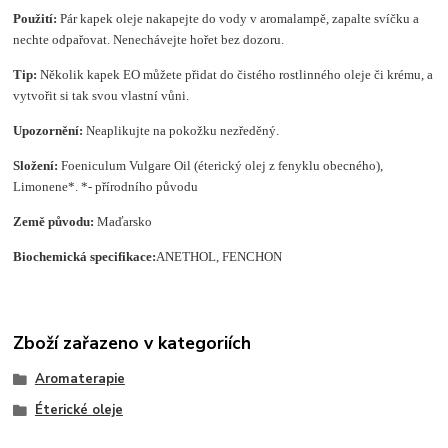
Použití:
Pár kapek oleje nakapejte do vody v aromalampě, zapalte svíčku a
nechte odpařovat. Nenechávejte hořet bez dozoru.
Tip:
Několik kapek EO můžete přidat do čistého rostlinného oleje či krému, a
vytvořit si tak svou vlastní vůni.
Upozornění:
Neaplikujte na pokožku nezředěný.
Složení
:
Foeniculum Vulgare Oil (éterický olej z fenyklu obecného),
Limonene*. *- přírodního původu
Země původu:
Maďarsko
Biochemická specifikace:
ANETHOL, FENCHON
Zboží zařazeno v kategoriích
Aromaterapie
Éterické oleje