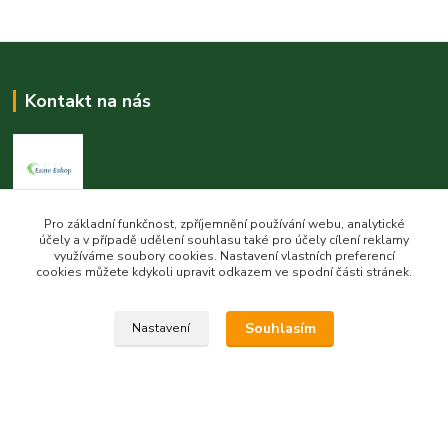
Kontakt na nás
Pro základní funkčnost, zpříjemnění používání webu, analytické
Esme eshop
účely a v případě udělení souhlasu také pro účely cílení reklamy
využíváme soubory cookies. Nastavení vlastních preferencí
Jan Vohlídal
cookies můžete kdykoli upravit odkazem ve spodní části stránek.
+420 777 731 841
8,00 - 20,00
Souhlasím
Nastavení
objednavky@esme-eshop.cz