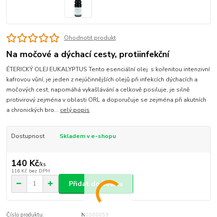
Ohodnotit produkt
Na močové a dýchací cesty, protiinfekční
ÉTERICKÝ OLEJ EUKALYPTUS Tento esenciální olej s kořenitou intenzivní
kafrovou vůní, je jeden z nejúčinnějších olejů při infekcích dýchacích a
močových cest, napomáhá vykašlávání a celkově posiluje, je silně
protivirový zejména v oblasti ORL a doporučuje se zejména při akutních
a chronických bro...
celý popis
Dostupnost
Skladem v e-shopu
140 Kč
/
ks
116 Kč
bez DPH
Přidat do košíku
Číslo produktu:
N0300059