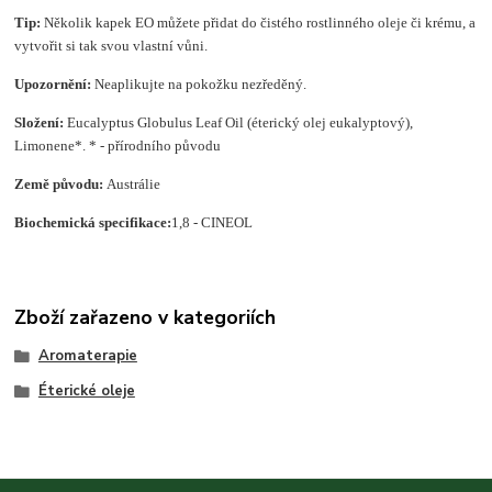
Tip:
Několik kapek EO můžete přidat do čistého rostlinného oleje či krému, a
vytvořit si tak svou vlastní vůni.
Upozornění:
Neaplikujte na pokožku nezředěný.
Složení
:
Eucalyptus Globulus Leaf Oil (éterický olej eukalyptový),
Limonene*. * - přírodního původu
Země původu:
Austrálie
Biochemická specifikace:
1,8 - CINEOL
Zboží zařazeno v kategoriích
Aromaterapie
Éterické oleje