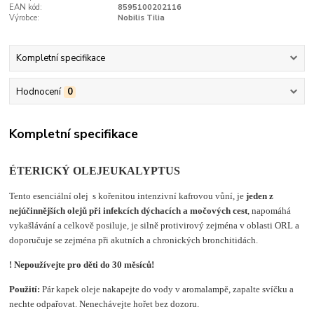
EAN kód:
8595100202116
Výrobce:
Nobilis Tilia
Kompletní specifikace
Hodnocení
0
Kompletní specifikace
ÉTERICKÝ OLEJ
EUKALYPTUS
Tento esenciální olej s kořenitou intenzivní kafrovou vůní, je
jeden z
nejúčinnějších olejů při infekcích dýchacích a močových cest
, napomáhá
vykašlávání a celkově posiluje, je silně protivirový zejména v oblasti ORL a
doporučuje se zejména při akutních a chronických bronchitidách.
! Nepoužívejte pro děti do 30 měsíců!
Použití:
Pár kapek oleje nakapejte do vody v aromalampě, zapalte svíčku a
nechte odpařovat. Nenechávejte hořet bez dozoru.