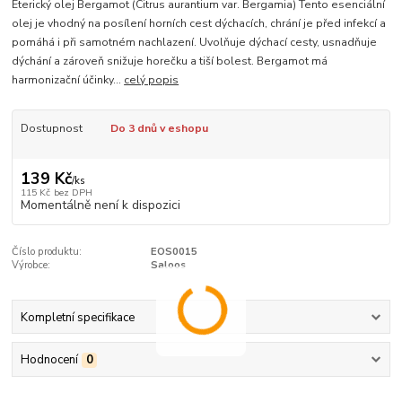
Éterický olej Bergamot (Citrus aurantium var. Bergamia) Tento esenciální
olej je vhodný na posílení horních cest dýchacích, chrání je před infekcí a
pomáhá i při samotném nachlazení. Uvolňuje dýchací cesty, usnadňuje
dýchání a zároveň snižuje horečku a tiší bolest. Bergamot má
harmonizační účinky...
celý popis
Dostupnost
Do 3 dnů v eshopu
139 Kč
/
ks
115 Kč
bez DPH
Momentálně není k dispozici
Číslo produktu:
EOS0015
Výrobce:
Saloos
Kompletní specifikace
Hodnocení
0