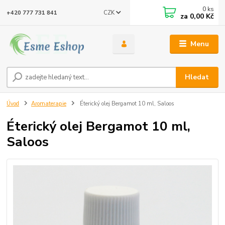
0
ks
CZK
+420 777 731 841
za
0,00 Kč
Menu
Hledat
Úvod
Aromaterapie
Éterický olej Bergamot 10 ml, Saloos
Éterický olej Bergamot 10 ml,
Saloos