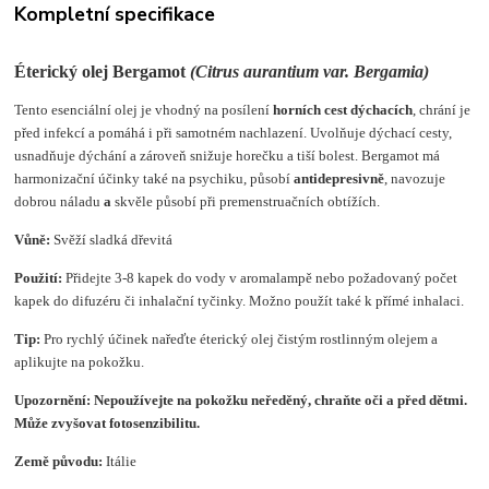
Kompletní specifikace
Éterický olej Bergamot
(Citrus aurantium var. Bergamia
)
Tento esenciální olej
je vhodný na posílení
horních cest dýchacích
, chrání je
před infekcí a pomáhá i při samotném nachlazení. Uvolňuje dýchací cesty,
usnadňuje dýchání a zároveň snižuje horečku a tiší bolest. Bergamot má
harmonizační účinky také na psychiku, působí
antidepresivně
, navozuje
dobrou náladu
a
skvěle působí při premenstruačních obtížích.
Vůně:
Svěží sladká dřevitá
Použití:
Přidejte 3-8 kapek do vody v aromalampě nebo požadovaný počet
kapek do difuzéru či inhalační tyčinky. Možno použít také k přímé inhalaci.
Tip:
Pro rychlý účinek nařeďte éterický olej čistým rostlinným olejem a
aplikujte na pokožku.
Upozornění:
Nepoužívejte na pokožku neředěný, chraňte oči a před dětmi.
Může zvyšovat fotosenzibilitu.
Země původu:
Itálie