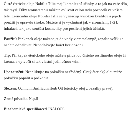
Čisté éterické oleje Nobilis Tilia mají komplexní účinky, a to jak na vaše tělo,
tak mysl. Díky aromaterapii můžete ovlivnit celou řadu pochodů ve vašem
těle. Esenciální oleje Nobilis Tilia se vyznačují vysokou kvalitou a jejich
použití je opravdu široké. Můžete si je vychutnat jak v aromalampě či k
inhalaci, tak jako součást kosmetiky pro posílení jejích účinků.
Použití:
Pár kapek oleje nakapejte do vody v aromalampě, zapalte svíčku a
nechte odpařovat. Nenechávejte hořet bez dozoru.
Tip:
Pár kapek éterického oleje můžete přidat do čistého rostlinného oleje či
krému, a vytvořit si tak vlastní jedinečnou vůni.
Upozornění:
Neaplikujte na pokožku nezředěný. Čistý éterický olej může
pokožku popálit a poškodit.
Složení
:
Ocimum Basilicum Herb Oil (éterický olej z bazalky pravé).
:
Země původu
Nepál
Biochemická specifikace:
LINALOOL