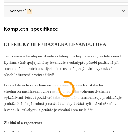
Hodnocení
0
Kompletní specifikace
ÉTERICKÝ OLEJ BAZALKA LEVANDULOVÁ
Tento esenciální olej má skvělé zklidňující a hojivé účinky na tělo i mysl.
Bylinná vůně spojující tóny levandule a eukalyptu působí pozitivně při
onemocnění horních cest dýchacích, usnadňuje dýchání i vykašlávání a
působí přirozeně protizánětlivě.
Levandulová bazalka harmonizuje činnost horních cest dýchacích, je
vhodná při nachlazení, rýmě i astmatu, pomáhá volnému dýchání i
vykašlávání. Působí pozitivně také na pokožku, harmonizuje ji, zklidňuje
podráždění a hojí drobná poranění i záněty. Lehká bylinná vůně s tóny
levandule, eukalyptu a geránie je vhodná i pro malé děti.
Zklidnění a regenerace