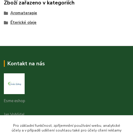
Zboží zařazeno v kategoriích
Aromaterapie
Éterické oleje
Kontakt na nás
Esme eshop
Jan Vohlídal
+420 777 731 841
Pro základní funkčnost, zpříjemnění používání webu, analytické
8,00 - 20,00
účely a v případě udělení souhlasu také pro účely cílení reklamy