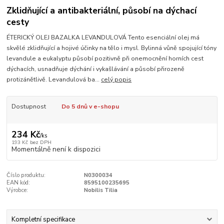
Zklidňující a antibakteriální, působí na dýchací
cesty
ÉTERICKÝ OLEJ BAZALKA LEVANDULOVÁ Tento esenciální olej má
skvělé zklidňující a hojivé účinky na tělo i mysl. Bylinná vůně spojující tóny
levandule a eukalyptu působí pozitivně při onemocnění horních cest
dýchacích, usnadňuje dýchání i vykašlávání a působí přirozeně
protizánětlivě. Levandulová ba...
celý popis
Dostupnost
Do 5 dnů v e-shopu
234 Kč
/
ks
193 Kč
bez DPH
Momentálně není k dispozici
Číslo produktu:
N0300034
EAN kód:
8595100235695
Výrobce:
Nobilis Tilia
Kompletní specifikace