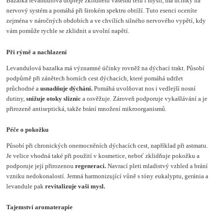
Bazalka levandulová dopřeje zklidnění vašemu tělu i mysli, má účinky na
nervový systém a pomáhá při širokém spektru obtíží. Tuto esenci oceníte
zejména v náročných obdobích a ve chvílích silného nervového vypětí, kdy
vám pomůže rychle se zklidnit a uvolní napětí.
Při rýmě a nachlazení
Levandulová bazalka má významné účinky rovněž na dýchací trakt. Působí
podpůrně při zánětech horních cest dýchacích, které pomáhá udržet
průchodné a
usnadňuje dýchání.
Pomáhá uvolňovat nos i vedlejší nosní
dutiny,
snižuje otoky sliznic
a osvěžuje. Zároveň podporuje vykašlávání a je
přirozeně antiseptická, takže brání množení mikroorganismů.
Péče o pokožku
Působí při chronických onemocněních dýchacích cest, například při astmatu.
Je velice vhodná také při použití v kosmetice, neboť zklidňuje pokožku a
podporuje její přirozenou
regeneraci.
Navrací pleti mladistvý vzhled a brání
vzniku nedokonalostí. Jemná harmonizující vůně s tóny eukalyptu, geránia a
levandule pak
revitalizuje vaši mysl.
Tajemství aromaterapie