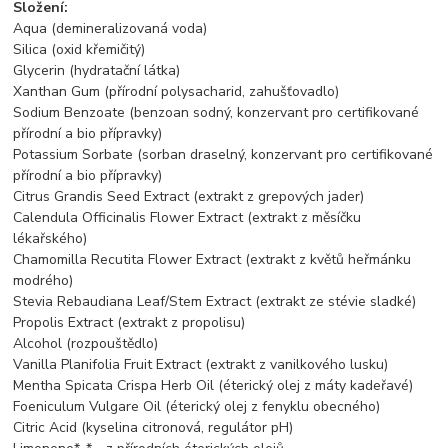
Složení:
Aqua (demineralizovaná voda)
Silica (oxid křemičitý)
Glycerin (hydratační látka)
Xanthan Gum (přírodní polysacharid, zahušťovadlo)
Sodium Benzoate (benzoan sodný, konzervant pro certifikované
přírodní a bio přípravky)
Potassium Sorbate (sorban draselný, konzervant pro certifikované
přírodní a bio přípravky)
Citrus Grandis Seed Extract (extrakt z grepových jader)
Calendula Officinalis Flower Extract (extrakt z měsíčku
lékařského)
Chamomilla Recutita Flower Extract (extrakt z květů heřmánku
modrého)
Stevia Rebaudiana Leaf/Stem Extract (extrakt ze stévie sladké)
Propolis Extract (extrakt z propolisu)
Alcohol (rozpouštědlo)
Vanilla Planifolia Fruit Extract (extrakt z vanilkového lusku)
Mentha Spicata Crispa Herb Oil (éterický olej z máty kadeřavé)
Foeniculum Vulgare Oil (éterický olej z fenyklu obecného)
Citric Acid (kyselina citronová, regulátor pH)