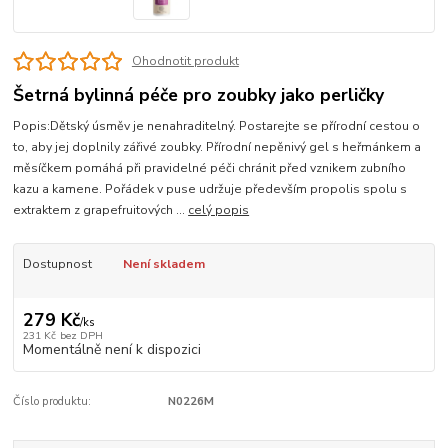
Ohodnotit produkt
Šetrná bylinná péče pro zoubky jako perličky
Popis:Dětský úsměv je nenahraditelný. Postarejte se přírodní cestou o
to, aby jej doplnily zářivé zoubky. Přírodní nepěnivý gel s heřmánkem a
měsíčkem pomáhá při pravidelné péči chránit před vznikem zubního
kazu a kamene. Pořádek v puse udržuje především propolis spolu s
extraktem z grapefruitových ...
celý popis
Dostupnost
Není skladem
279 Kč
/
ks
231 Kč
bez DPH
Momentálně není k dispozici
Číslo produktu:
N0226M