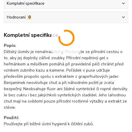
Kompletní specifikace
Hodnocení
0
Kompletní specifikace
Popis:
Dětský úsměv je nenahraditelný. Postarejte se přírodní cestou o
to, aby jej doplnily zářivé zoubky. Přírodní nepěnivý gel s
heřmánkem a měsíčkem pomáhá při pravidelné péči chránit před
vznikem zubního kazu a kamene. Pořádek v puse udržuje
především propolis spolu s extraktem z grapefruitových jader.
Benjamínek neovlivňuje chuť a při náhodném požití je zcela
bezpečný. Neobsahuje fluor ani žádné syntetické či ropné deriváty.
Je bez cukru i bez jakýchkoli syntetických sladidel. Jeho lahodnou
chuť mají na svědomí pouze přírodní rostlinné výtažky a extrakt ze
stévie.
Použití:
Používejte při běžné ústní hygieně k čištění zubů.