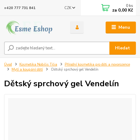
0
ks
CZK
+420 777 731 841
za
0,00 Kč
Menu
Hledat
Úvod
Kosmetika Nobilis Tilia
Přírodní kosmetika pro děti a novorozence
Mytí a koupání dětí
Dětský sprchový gel Vendelín
Dětský sprchový gel Vendelín