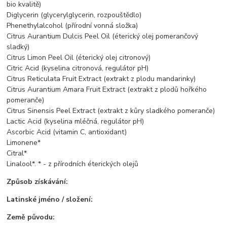
bio kvalitě)
Diglycerin (glycerylglycerin, rozpouštědlo)
Phenethylalcohol (přírodní vonná složka)
Citrus Aurantium Dulcis Peel Oil (éterický olej pomerančový
sladký)
Citrus Limon Peel Oil (éterický olej citronový)
Citric Acid (kyselina citronová, regulátor pH)
Citrus Reticulata Fruit Extract (extrakt z plodu mandarinky)
Citrus Aurantium Amara Fruit Extract (extrakt z plodů hořkého
pomeranče)
Citrus Sinensis Peel Extract (extrakt z kůry sladkého pomeranče)
Lactic Acid (kyselina mléčná, regulátor pH)
Ascorbic Acid (vitamin C, antioxidant)
Limonene*
Citral*
Linalool*. * - z přírodních éterických olejů
Způsob získávání:
Latinské jméno / složení:
Země původu: