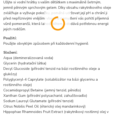
Užijte si vodní hrátky s vaším děťátkem s maximálně šetrným,
jemně pěnivým sprchovým gelem. Díky obsahu rakytníkového oleje
zvláčňuje a vyživuje pokožku, pomáhá udržovat její pH a chrání ji
před nepříznivými vnějšími vlivy. Po namydlení vás pohltí příjemná
vůně pomerančů, která lahodí dětem a dodává potřebnou energii
jejich rodičům.
Použití:
Použijte obvyklým způsobem při každodenní hygieně.
Složení:
Aqua (demineralizovaná voda)
Glycerin (hydratační látka)
Decyl Glucoside (přírodní tenzid na bázi rostlinného oleje a
glukózy)
Polyglyceryl-4 Caprylate (solubilizátor na bázi glycerinu a
rostlinného oleje)
Cocamidopropyl Betaine (jemný tenzid, pěnidlo)
Xanthan Gum (přírodní polysacharid, zahušťovadlo)
Sodium Lauroyl Glutamate (přírodní tenzid)
Citrus Nobilis Peel Oil (éterický olej mandarinkový)
Hippophae Rhamnoides Fruit Extract (rakytníkový rostlinný olej v