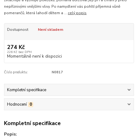
zvláčňuje a vyživuje pokožku, pomáhá udržovat její pH a chrání ji před
nepříznivými vnějšími vlivy. Po namydlení vás pohltí příjemná vůně
pomerančů, která lahodí dětem a ...
celý popis
Dostupnost
Není skladem
274 Kč
226 Kč
bez DPH
Momentálně není k dispozici
Číslo produktu:
N0817
Kompletní specifikace
Hodnocení
0
Kompletní specifikace
Popis: