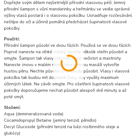
Dopřejte svým dětem nejšetrnější přírodní vlasovou péči. Jemný
přírodní šampon s vůní mandarinky a heřmánku se vedle správné
výživy vlasů postará i o vlasovou pokožku. Usnadňuje rozčesávání,
neštípe do očí a účinně pomáhá předcházet šupinatosti vlasové
pokožky.
Použití:
Přírodní šampon působí ve dvou fázích. Používá se ve dvou fázích.
Poprvé naneste na vlhké vlásky, nechte několik vteřin působit a
omyjte. Šampon tak vlasy výborně zbaví nečistot a mastnoty.
Naneste znovu v malém množství a jemnou masáží vytvořte
hustou pěnu. Nechte působit 2–3 minuty působit. Vlasy i vlasová
pokožka tak budou mít dostatek času, aby využily maximum
účinných látek. Na závěr omyjte. Pro ošetření šupinatosti vlasové
pokožky doporučujeme nechat působit alespoň dvě minuty a až
poté smýt.
Složení:
Aqua (demineralizovaná voda)
Cocamidopropyl Betaine (jemný tenzid, pěnidlo)
Decyl Glucoside (přírodní tenzid na bázi rostlinného oleje a
glukózy)