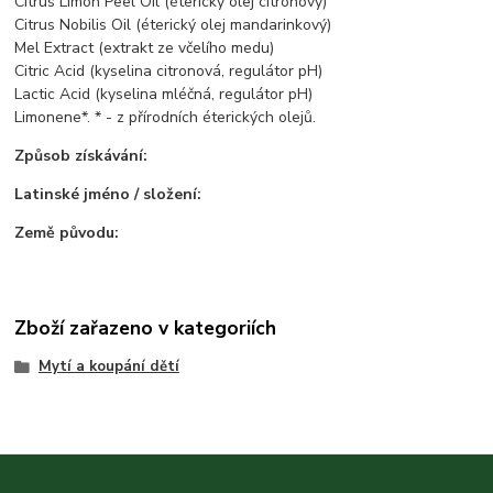
Citrus Limon Peel Oil (éterický olej citronový)
Citrus Nobilis Oil (éterický olej mandarinkový)
Mel Extract (extrakt ze včelího medu)
Citric Acid (kyselina citronová, regulátor pH)
Lactic Acid (kyselina mléčná, regulátor pH)
Limonene*. * - z přírodních éterických olejů.
Způsob získávání:
Latinské jméno / složení:
Země původu:
Zboží zařazeno v kategoriích
Mytí a koupání dětí