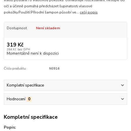
vlasů postará i o vlasovou pokožku. Usnadňuje rozčesávání, neštípe do
očí a účinně pomáhá předcházet šupinatosti vlasové
pokožky.Použití:Přírodní šampon působí ve...
celý popis
Dostupnost
Není skladem
319 Kč
264 Kč
bez DPH
Momentálně není k dispozici
Číslo produktu:
N0916
Kompletní specifikace
Hodnocení
0
Kompletní specifikace
Popis: