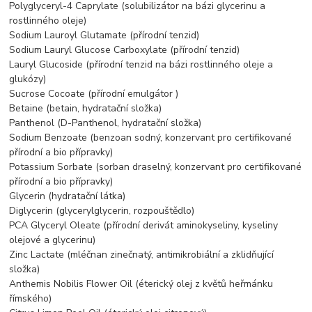
Polyglyceryl-4 Caprylate (solubilizátor na bázi glycerinu a
rostlinného oleje)
Sodium Lauroyl Glutamate (přírodní tenzid)
Sodium Lauryl Glucose Carboxylate (přírodní tenzid)
Lauryl Glucoside (přírodní tenzid na bázi rostlinného oleje a
glukózy)
Sucrose Cocoate (přírodní emulgátor )
Betaine (betain, hydratační složka)
Panthenol (D-Panthenol, hydratační složka)
Sodium Benzoate (benzoan sodný, konzervant pro certifikované
přírodní a bio přípravky)
Potassium Sorbate (sorban draselný, konzervant pro certifikované
přírodní a bio přípravky)
Glycerin (hydratační látka)
Diglycerin (glycerylglycerin, rozpouštědlo)
PCA Glyceryl Oleate (přírodní derivát aminokyseliny, kyseliny
olejové a glycerinu)
Zinc Lactate (mléčnan zinečnatý, antimikrobiální a zklidňující
složka)
Anthemis Nobilis Flower Oil (éterický olej z květů heřmánku
římského)