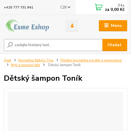
0
ks
CZK
+420 777 731 841
za
0,00 Kč
Menu
Hledat
Úvod
Kosmetika Nobilis Tilia
Přírodní kosmetika pro děti a novorozence
Mytí a koupání dětí
Dětský šampon Toník
Dětský šampon Toník