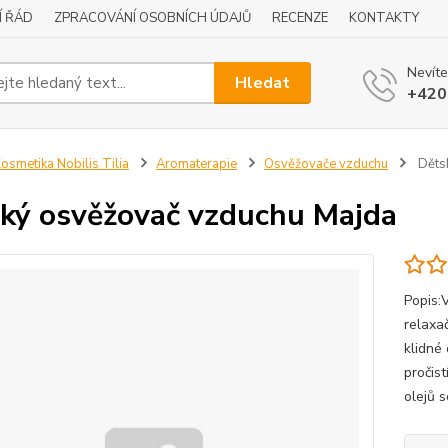
Í ŘÁD
ZPRACOVÁNÍ OSOBNÍCH ÚDAJŮ
RECENZE
KONTAKTY
Nevíte
Hledat
+420
osmetika Nobilis Tilia
Aromaterapie
Osvěžovače vzduchu
Děts
ký osvěžovač vzduchu Majda
Popis:
relaxa
klidné
pročist
olejů s