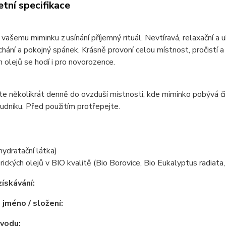
tní specifikace
vašemu miminku z usínání příjemný rituál. Nevtíravá, relaxační a
chání a pokojný spánek. Krásně provoní celou místnost, pročistí a
h olejů se hodí i pro novorozence.
te několikrát denně do ovzduší místnosti, kde miminko pobývá či 
rudníku. Před použitím protřepejte.
(hydratační látka)
ických olejů v BIO kvalitě (Bio Borovice, Bio Eukalyptus radiata
ískávání:
 jméno / složení:
vodu: