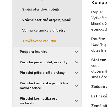
Komple
Směsi éterických olejů
Popis:
Vytvořte 
Vzácné éterické oleje v jojobě
klidné dý
éterickýc
Vonná keramika a difuzéry
Použití:
Osvěžovače vzduchu
Nastříkej
oblasti h
Podpora imunity
Složení:
Přírodní péče o pleť, oči a rty
voda
glycerin 
Přírodní péče o tělo a vlasy
směs éter
Přírodní kosmetika pro děti a
Způsob z
novorozence
Latinské
Přírodní kosmetika pro
mateřství
Země pů