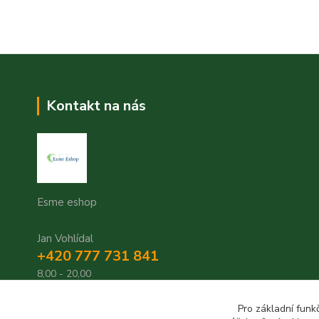
Kontakt na nás
Esme eshop
Jan Vohlídal
+420 777 731 841
8,00 - 20,00
objednavky@esme-eshop.cz
Pro základní funk