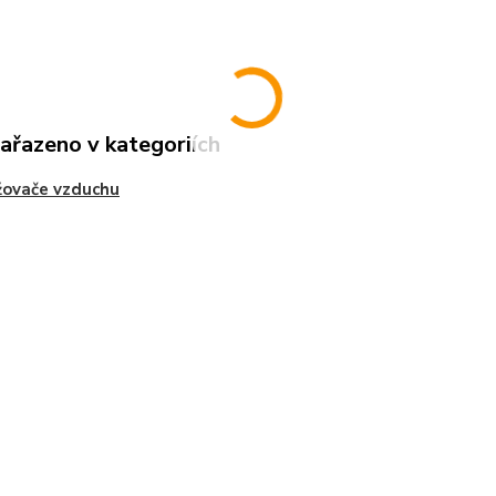
zařazeno v kategoriích
žovače vzduchu