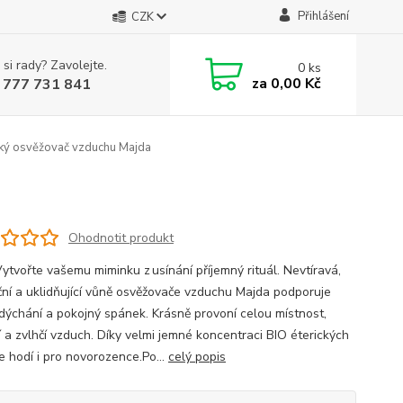
Přihlášení
CZK
 si rady? Zavolejte.
0
ks
za
0,00 Kč
 777 731 841
ký osvěžovač vzduchu Majda
Ohodnotit produkt
Vytvořte vašemu miminku z usínání příjemný rituál. Nevtíravá,
ční a uklidňující vůně osvěžovače vzduchu Majda podporuje
 dýchání a pokojný spánek. Krásně provoní celou místnost,
í a zvlhčí vzduch. Díky velmi jemné koncentraci BIO éterických
e hodí i pro novorozence.Po...
celý popis