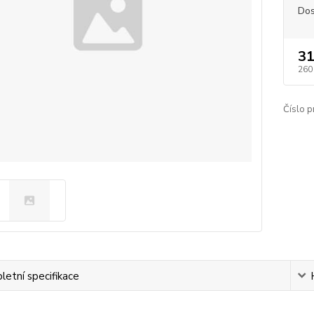
Dos
31
260
Číslo p
etní specifikace