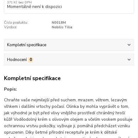
371 Kč
bez DPH
Momentálně není k dispozici
Číslo produktu:
N0018M
Výrobce:
Nobilis Tilia
Kompletní specifikace
Hodnocení
0
Kompletní specifikace
Popis:
Chraňte vaše nejmilejší před suchem, mrazem, větrem, lezavým
vlhkem i dalšími vrtochy počasí. Olinka by mohla vyprávět o tom,
jak výhodné je být před vlivy vnějšího prostředí chráněný hroší
kůží! Voděodolný krém s olivovým olejem a včelím voskem posiluje
ochrannou vrstvu pokožky, vyživuje ji, pomáhá předcházet vzniku
opruzenin. Díky šetrné přírodní receptuře je krém k dětské