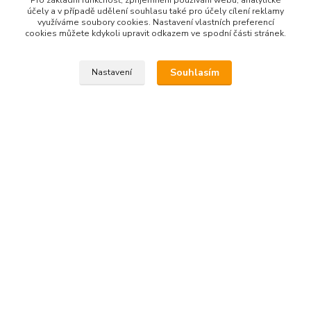
účely a v případě udělení souhlasu také pro účely cílení reklamy
využíváme soubory cookies. Nastavení vlastních preferencí
cookies můžete kdykoli upravit odkazem ve spodní části stránek.
Souhlasím
Nastavení
Zboží zařazeno v kategoriích
Kosmetika Nobilis Tilia
Podpora imunity
Přírodní kosmetika pro děti a novorozence
Péče o namáhané ruce
Péče o dětské tělo a obličej
Kontakt na nás