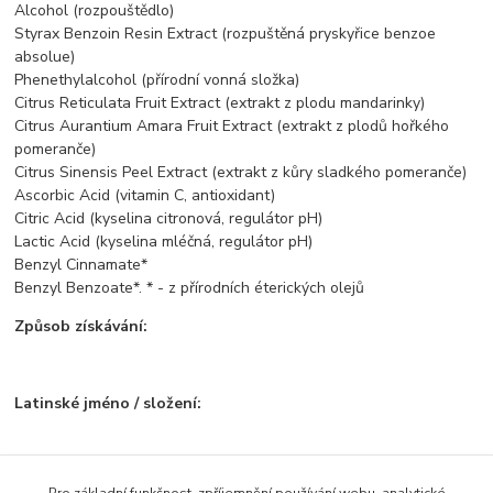
Alcohol (rozpouštědlo)
Styrax Benzoin Resin Extract (rozpuštěná pryskyřice benzoe
absolue)
Phenethylalcohol (přírodní vonná složka)
Citrus Reticulata Fruit Extract (extrakt z plodu mandarinky)
Citrus Aurantium Amara Fruit Extract (extrakt z plodů hořkého
pomeranče)
Citrus Sinensis Peel Extract (extrakt z kůry sladkého pomeranče)
Ascorbic Acid (vitamin C, antioxidant)
Citric Acid (kyselina citronová, regulátor pH)
Lactic Acid (kyselina mléčná, regulátor pH)
Benzyl Cinnamate*
Benzyl Benzoate*. * - z přírodních éterických olejů
Způsob získávání:
Latinské jméno / složení:
Země původu:
Pro základní funkčnost, zpříjemnění používání webu, analytické