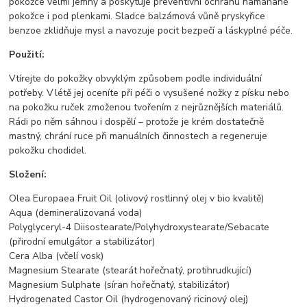
pokožce velmi jemný a poskytuje preventivní ochranu namáhané
pokožce i pod plenkami. Sladce balzámová vůně pryskyřice
benzoe zklidňuje mysl a navozuje pocit bezpečí a láskyplné péče.
Použití:
Vtírejte do pokožky obvyklým způsobem podle individuální
potřeby. V létě jej oceníte při péči o vysušené nožky z písku nebo
na pokožku ruček zmoženou tvořením z nejrůznějších materiálů.
Rádi po něm sáhnou i dospělí – protože je krém dostatečně
mastný, chrání ruce při manuálních činnostech a regeneruje
pokožku chodidel.
Složení:
Olea Europaea Fruit Oil (olivový rostlinný olej v bio kvalitě)
Aqua (demineralizovaná voda)
Polyglyceryl-4 Diisostearate/Polyhydroxystearate/Sebacate
(přirodní emulgátor a stabilizátor)
Cera Alba (včelí vosk)
Magnesium Stearate (stearát hořečnatý, protihrudkující)
Magnesium Sulphate (síran hořečnatý, stabilizátor)
Hydrogenated Castor Oil (hydrogenovaný ricinový olej)