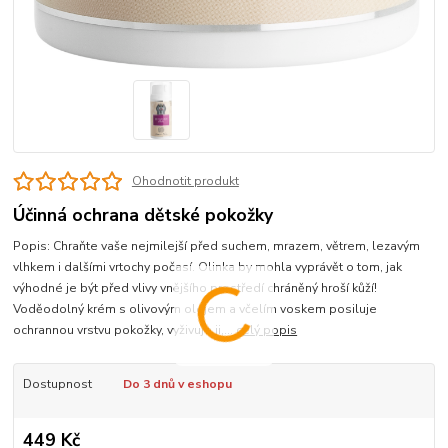
Ohodnotit produkt
Účinná ochrana dětské pokožky
Popis: Chraňte vaše nejmilejší před suchem, mrazem, větrem, lezavým
vlhkem i dalšími vrtochy počasí. Olinka by mohla vyprávět o tom, jak
výhodné je být před vlivy vnějšího prostředí chráněný hroší kůží!
Voděodolný krém s olivovým olejem a včelím voskem posiluje
ochrannou vrstvu pokožky, vyživuje ji,...
celý popis
Dostupnost
Do 3 dnů v eshopu
449 Kč