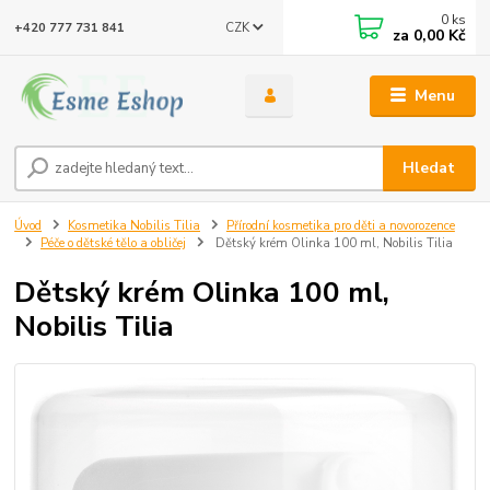
0
ks
CZK
+420 777 731 841
za
0,00 Kč
Menu
Hledat
Úvod
Kosmetika Nobilis Tilia
Přírodní kosmetika pro děti a novorozence
Péče o dětské tělo a obličej
Dětský krém Olinka 100 ml, Nobilis Tilia
Dětský krém Olinka 100 ml,
Nobilis Tilia