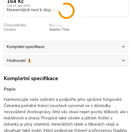
164 Kč
136 Kč
bez DPH
Momentálně není k dispozici
Číslo produktu:
C0004E
Výrobce:
Nobilis Tilia
Kompletní specifikace
Hodnocení
1
Kompletní specifikace
Popis:
Harmonizujte vaše zažívání a podpořte jeho správné fungování.
Čekanka pomáhá trávicí soustavě vyrovnat se s důsledky
nevyvážené životosprávy, čímž vás zbaví nejen pocitu těžkosti, ale i
malátnosti a únavy. Prospívá také cévám a játrům. Kořen z
čekanky je plný vitaminů, minerálních látek a těkavých olejů a
obsahuje také inulin, který podporuje trávení a přirozenou hladinu