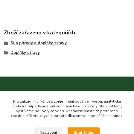
Zboží zařazeno v kategoriích
Síla přírody a doplňky stravy
Doplňky stravy
Kontakt na nás
Pro základní funkčnost, zpříjemnění používání webu, analytické
účely a v případě udělení souhlasu také pro účely cílení reklamy
využíváme soubory cookies. Nastavení vlastních preferencí
cookies můžete kdykoli upravit odkazem ve spodní části stránek.
Esme eshop
Souhlasím
Nastavení