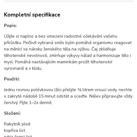
Kompletní specifikace
Popis:
Užijte si naplno a bez omezení radostné očekávání vašeho
přírůstku. Pečlivě vybraná směs bylin pomáhá organismu reagovat
na měnící se nároky ženského těla na výživu. Čaj zklidňuje
těhotenské nevolnosti, zmírňuje výkyvy nálad a harmonizuje tělo i
mysl. Pomáhá nastávajícím maminkám prožít těhotenství
vyrovnaně a v klidu.
Použití:
Jednu rovnou polévkovou lžíci přelijte ¼ litrem vroucí vody, nechte
v zakryté nádobě 15 minut odstát a sceďte. Nálev připravujte vždy
čerstvý. Pijte 1–2x denně.
Složení:
Rakytník plod
kopřiva list
rybíz černý list