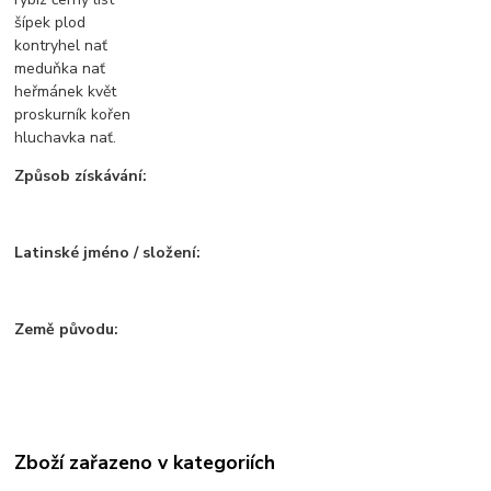
šípek plod
kontryhel nať
meduňka nať
heřmánek květ
proskurník kořen
hluchavka nať.
Způsob získávání:
Latinské jméno / složení:
Země původu:
Zboží zařazeno v kategoriích