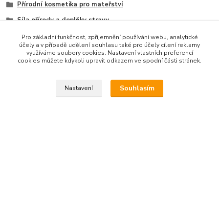
Přírodní kosmetika pro mateřství
Síla přírody a doplňky stravy
Kosmetika a péče v těhotenství
Pro základní funkčnost, zpříjemnění používání webu, analytické
účely a v případě udělení souhlasu také pro účely cílení reklamy
Bylinné čaje
využíváme soubory cookies. Nastavení vlastních preferencí
cookies můžete kdykoli upravit odkazem ve spodní části stránek.
Souhlasím
Nastavení
Kontakt na nás
Esme eshop
Jan Vohlídal
+420 777 731 841