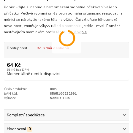
Popis: Užijte si naplno a bez omezení radostné očekávání vašeho
přírůstku. Pečlivě vybraná směs bylin pomáhá organismu reagovat na
měnící se nároky ženského těla na výživu. Čaj zklidňuje těhotenské
nevolnosti, zmírňuje výkyvy nálad a harmonizuje tělo i mysl. Pomáhá
nastávajícím maminkám prožít těhot...
celý popis
Dostupnost
Do 3 dnů v eshopu
64 Kč
53 Kč
bez DPH
Momentálně není k dispozici
Číslo produktu:
J005
EAN kód:
8595100232991
Výrobce:
Nobilis Tilia
Kompletní specifikace
Hodnocení
0