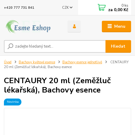
0
ks
CZK
+420 777 731 841
za
0,00 Kč
Menu
Hledat
Úvod
Bachovy květové esence
Bachovy esence jednotlivě
CENTAURY
20 ml (Zeměžluč lékařská), Bachovy esence
CENTAURY 20 ml (Zeměžluč
lékařská), Bachovy esence
Novinka