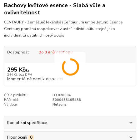
Bachovy květové esence - Slabá vůle a
ovlivnitelnost
CENTAURY - Zeměžluč lékařská (Centaurium umbellatum) Esence
Centaury pomáhá respektovat vlastní individualitu stejně jako
individualitu ostatních.
celý popis
Dostupnost
Do 3 dnů v eshopu
295 Kč
/
ks
244 Kč
bez DPH
Momentálně není k dispozici
Číslo produktu:
BT020004
EAN kód:
5000488105438
Výrobce:
Nelsons
Kompletní specifikace
Hodnocení
0