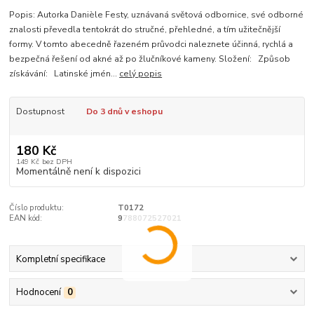
Popis: Autorka Danièle Festy, uznávaná světová odbornice, své odborné
znalosti převedla tentokrát do stručné, přehledné, a tím užitečnější
formy. V tomto abecedně řazeném průvodci naleznete účinná, rychlá a
bezpečná řešení od akné až po žlučníkové kameny. Složení: Způsob
získávání: Latinské jmén...
celý popis
Dostupnost
Do 3 dnů v eshopu
180 Kč
149 Kč
bez DPH
Momentálně není k dispozici
Číslo produktu:
T0172
EAN kód:
9788072527021
Kompletní specifikace
Hodnocení
0